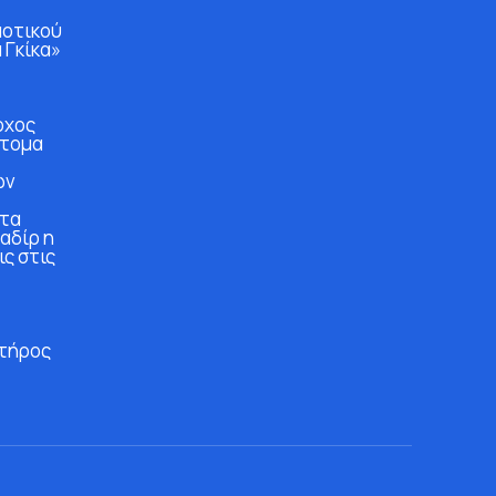
μοτικού
 Γκίκα»
ρχος
άτομα
ών
στα
αδίρ η
ις στις
τήρος