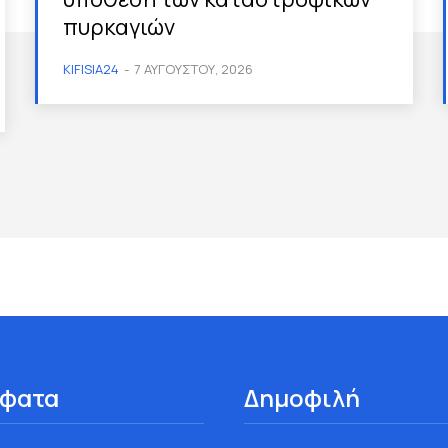
πυρκαγιών
KIFISIA24
-
7 ΑΥΓΟΎΣΤΟΥ, 2026
φατα
Δημοφιλή