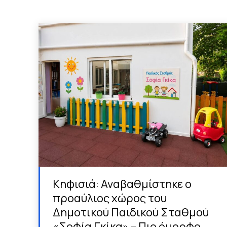
Κηφισιά: Αναβαθμίστηκε ο
προαύλιος χώρος του
Δημοτικού Παιδικού Σταθμού
«Σοφία Γκίκα» – Πιο όμορφο