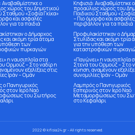
: Αναβαθμίστηκε ο
Κηφισιά: Αναβαθμίστηκε ο
ος χώρος του Δημοτικού
προαύλιος χώρος του Δη
ύ Σταθμού «Σοφία Γκίκα»
Παιδικού Σταθμού «Σοφία
μορφο και ασφαλές
– Πιο όμορφο και ασφαλές
λον για τα παιδιά
περιβάλλον για τα παιδιά
κίστηκαν ο Δήμαρχος
Προφυλακίστηκαν ο Δήμα
ς και ακόμη τρία άτομα
Στυλίδας και ακόμη τρία 
 υπόθεση των
για την υπόθεση των
ροφικών πυρκαγιών
καταστροφικών πυρκαγι
ι» η ναυσιπλοΐα στα
«Παγώνει» η ναυσιπλοΐα 
ου Ορμούζ – Στο ναδίρ η
Στενά του Ορμούζ – Στο ν
αναμένουν εξελίξεις στις
κίνηση, αναμένουν εξελίξε
ίες Ιράν – Ομάν
συνομιλίες Ιράν – Ομάν
 ο Πανηγυρικός
Λαμπρός ο Πανηγυρικός
ός στον Ιερό Ναό
Εσπερινός στον Ιερό Ναό
ρφώσεως του Σωτήρος
Μεταμορφώσεως του Σω
αλάρι
στο Κεφαλάρι
2022 © kifisia24.gr - All rights reserved.