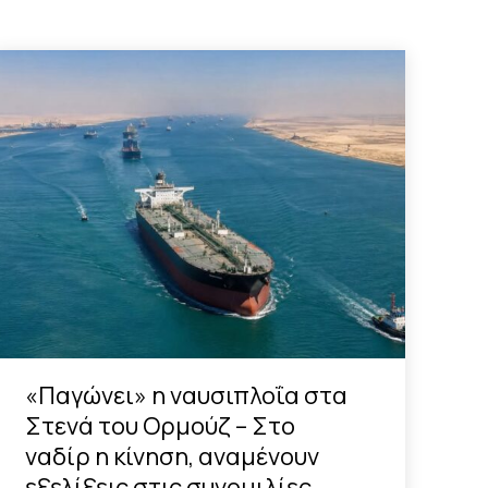
«Παγώνει» η ναυσιπλοΐα στα
Στενά του Ορμούζ – Στο
ναδίρ η κίνηση, αναμένουν
εξελίξεις στις συνομιλίες