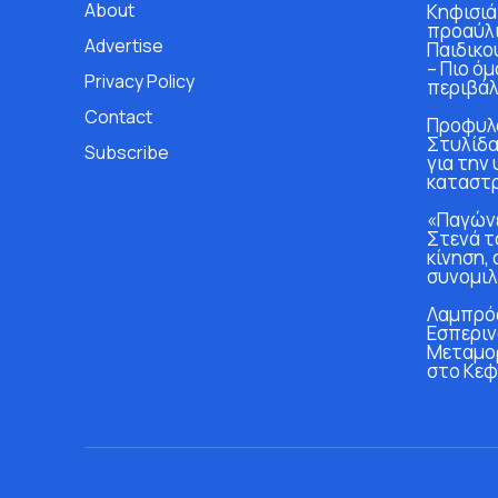
About
Κηφισιά
προαύλι
Advertise
Παιδικο
– Πιο ό
Privacy Policy
περιβάλ
Contact
Προφυλα
Στυλίδα
Subscribe
για την
καταστ
«Παγώνε
Στενά τ
κίνηση, 
συνομιλ
Λαμπρός
Εσπεριν
Μεταμο
στο Κεφ