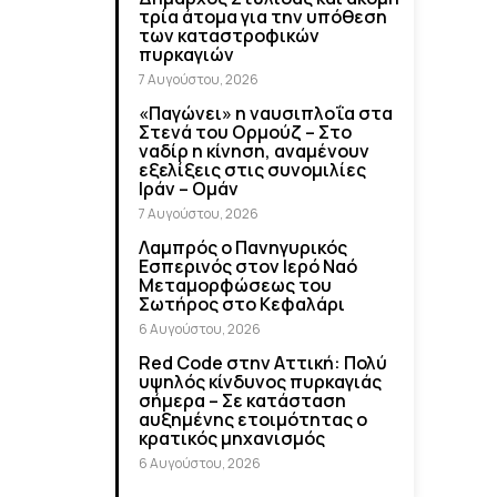
τρία άτομα για την υπόθεση
των καταστροφικών
πυρκαγιών
7 Αυγούστου, 2026
«Παγώνει» η ναυσιπλοΐα στα
Στενά του Ορμούζ – Στο
ναδίρ η κίνηση, αναμένουν
εξελίξεις στις συνομιλίες
Ιράν – Ομάν
7 Αυγούστου, 2026
Λαμπρός ο Πανηγυρικός
Εσπερινός στον Ιερό Ναό
Μεταμορφώσεως του
Σωτήρος στο Κεφαλάρι
6 Αυγούστου, 2026
Red Code στην Αττική: Πολύ
υψηλός κίνδυνος πυρκαγιάς
σήμερα – Σε κατάσταση
αυξημένης ετοιμότητας ο
κρατικός μηχανισμός
6 Αυγούστου, 2026