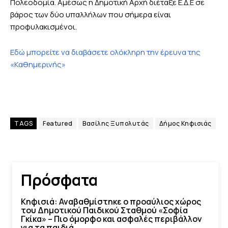
Πολεοδομία. Αμέσως η Δημοτική Αρχή διέταξε Ε.Δ.Ε σε
βάρος των δύο υπαλλήλων που σήμερα είναι
προφυλακισμένοι.
Εδώ μπορείτε να διαβάσετε ολόκληρη την έρευνα της
«Καθημερινής»
TAGS
Featured
Βασίλης Ξυπολυτάς
Δήμος Κηφισιάς
Πρόσφατα
Κηφισιά: Αναβαθμίστηκε ο προαύλιος χώρος
του Δημοτικού Παιδικού Σταθμού «Σοφία
Γκίκα» – Πιο όμορφο και ασφαλές περιβάλλον
για τα παιδιά