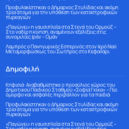
Προφυλακίστηκαν ο Δήμαρχος Στυλίδας και ακόμη
τρία άτομα για την υπόθεση των καταστροφικών
πυρκαγιών
«Παγώνει» η ναυσιπλοΐα στα Στενά του Ορμούζ –
Στο ναδίρ η κίνηση, αναμένουν εξελίξεις στις
συνομιλίες Ιράν – Ομάν
Λαμπρός ο Πανηγυρικός Εσπερινός στον Ιερό Ναό
Μεταμορφώσεως του Σωτήρος στο Κεφαλάρι
Δημοφιλή
Κηφισιά: Αναβαθμίστηκε ο προαύλιος χώρος του
Δημοτικού Παιδικού Σταθμού «Σοφία Γκίκα» – Πιο
όμορφο και ασφαλές περιβάλλον για τα παιδιά
Προφυλακίστηκαν ο Δήμαρχος Στυλίδας και ακόμη
τρία άτομα για την υπόθεση των καταστροφικών
πυρκαγιών
«Παγώνει» η ναυσιπλοΐα στα Στενά του Ορμούζ –
Στο ναδίρ η κίνηση, αναμένουν εξελίξεις στις