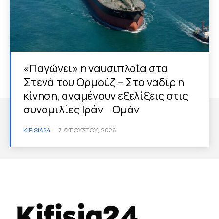
«Παγώνει» η ναυσιπλοΐα στα
Στενά του Ορμούζ – Στο ναδίρ η
κίνηση, αναμένουν εξελίξεις στις
συνομιλίες Ιράν – Ομάν
KIFISIA24
-
7 ΑΥΓΟΎΣΤΟΥ, 2026