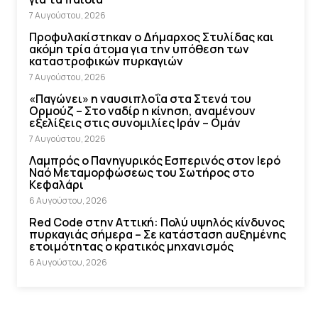
7 Αυγούστου, 2026
Προφυλακίστηκαν ο Δήμαρχος Στυλίδας και
ακόμη τρία άτομα για την υπόθεση των
καταστροφικών πυρκαγιών
7 Αυγούστου, 2026
«Παγώνει» η ναυσιπλοΐα στα Στενά του
Ορμούζ – Στο ναδίρ η κίνηση, αναμένουν
εξελίξεις στις συνομιλίες Ιράν – Ομάν
7 Αυγούστου, 2026
Λαμπρός ο Πανηγυρικός Εσπερινός στον Ιερό
Ναό Μεταμορφώσεως του Σωτήρος στο
Κεφαλάρι
6 Αυγούστου, 2026
Red Code στην Αττική: Πολύ υψηλός κίνδυνος
πυρκαγιάς σήμερα – Σε κατάσταση αυξημένης
ετοιμότητας ο κρατικός μηχανισμός
6 Αυγούστου, 2026