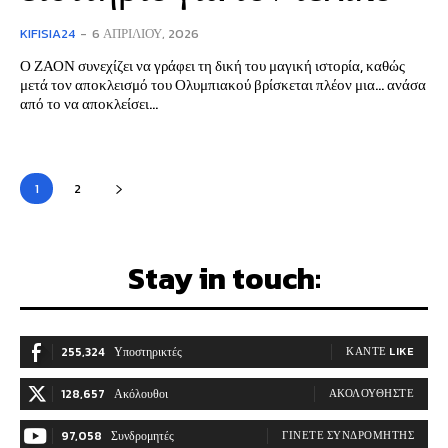
KIFISIA24
-
6 ΑΠΡΙΛΊΟΥ, 2026
Ο ΖΑΟΝ συνεχίζει να γράφει τη δική του μαγική ιστορία, καθώς
μετά τον αποκλεισμό του Ολυμπιακού βρίσκεται πλέον μια… ανάσα
από το να αποκλείσει...
1
2
Stay in touch:
255,324
Υποστηρικτές
ΚΆΝΤΕ LIKE
128,657
Ακόλουθοι
ΑΚΟΛΟΥΘΉΣΤΕ
97,058
Συνδρομητές
ΓΊΝΕΤΕ ΣΥΝΔΡΟΜΗΤΉΣ