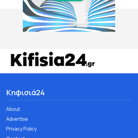
Κηφισιά24
About
Advertise
Privacy Policy