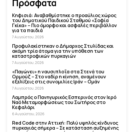
Πρόσφατα
Κηφισιά: Αναβαθμίστηκε ο προαύλιος χώρος
του Δημοτικού Παιδικού Σταθμού «Σοφία
Γκίκα» – Πιο όμορφο και ασφαλές περιβάλλον
για τα παιδιά
7 Αυγούστου, 2026
Προφυλακίστηκαν ο Δήμαρχος Στυλίδας και
ακόμη τρία άτομα για την υπόθεση των
καταστροφικών πυρκαγιών
7 Αυγούστου, 2026
«Παγώνει» η ναυσιπλοΐα στα Στενά του
Ορμούζ – Στο ναδίρ η κίνηση, αναμένουν
εξελίξεις στις συνομιλίες Ιράν – Ομάν
7 Αυγούστου, 2026
Λαμπρός ο Πανηγυρικός Εσπερινός στον Ιερό
Ναό Μεταμορφώσεως του Σωτήρος στο
Κεφαλάρι
6 Αυγούστου, 2026
Red Code στην Αττική: Πολύ υψηλός κίνδυνος
πυρκαγιάς σήμερα – Σε κατάσταση αυξημένης