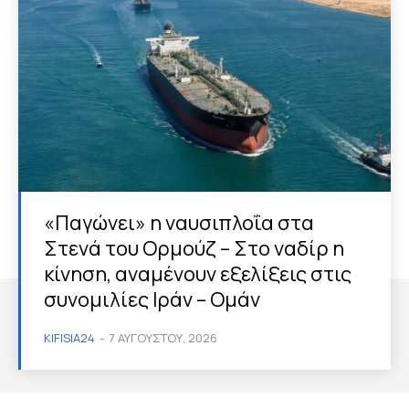
«Παγώνει» η ναυσιπλοΐα στα
Στενά του Ορμούζ – Στο ναδίρ η
κίνηση, αναμένουν εξελίξεις στις
συνομιλίες Ιράν – Ομάν
KIFISIA24
-
7 ΑΥΓΟΎΣΤΟΥ, 2026