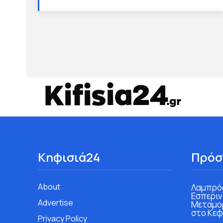
Κηφισιά24
Πρόσ
About
Λαμπρός
Εσπεριν
Advertise
Μεταμο
στο Κεφ
Privacy Policy