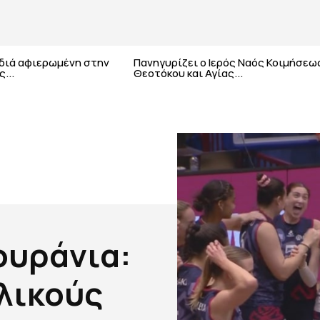
αδιά αφιερωμένη στην
Πανηγυρίζει ο Ιερός Ναός Κοιμήσεω
...
Θεοτόκου και Αγίας...
ουράνια:
λικούς