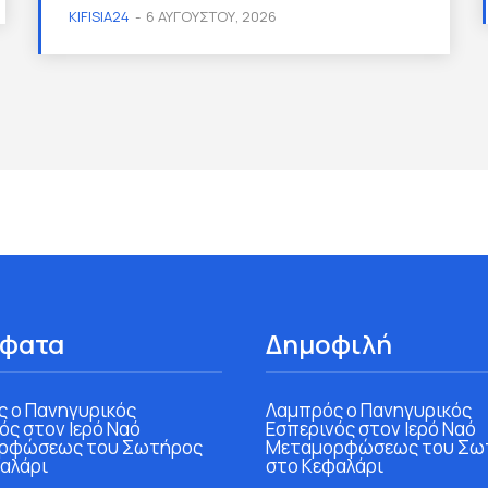
KIFISIA24
-
6 ΑΥΓΟΎΣΤΟΥ, 2026
φατα
Δημοφιλή
 ο Πανηγυρικός
Λαμπρός ο Πανηγυρικός
ός στον Ιερό Ναό
Εσπερινός στον Ιερό Ναό
ρφώσεως του Σωτήρος
Μεταμορφώσεως του Σω
αλάρι
στο Κεφαλάρι