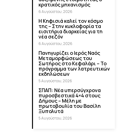
κρατικός μηχανισμός
6 Αυγούστου, 2026
Η Κηφισιά καλεί τον κόσμο
της – Στην κυκλοφορία τα
εισιτήρια διαρκείας για τη
νέα σεζόν
6 Αυγούστου, 2026
Πανηγυρίζει ο Ιερός Ναός
Μεταμορφώσεως του
Σωτήρος στο Κεφαλάρι – Το
πρόγραμμα των λατρευτικών
εκδηλώσεων
5 Αυγούστου, 2026
ΣΠΑΠ: Νέα υπερσύγχρονα
πυροσβεστικά 4×4 στους
Δήμους – Μέλη με
πρωτοβουλία του Βασίλη
Ξυπολυτά
5 Αυγούστου, 2026