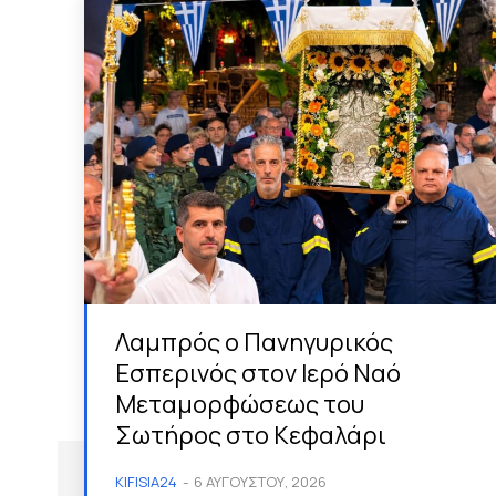
Λαμπρός ο Πανηγυρικός
Εσπερινός στον Ιερό Ναό
Μεταμορφώσεως του
Σωτήρος στο Κεφαλάρι
KIFISIA24
-
6 ΑΥΓΟΎΣΤΟΥ, 2026