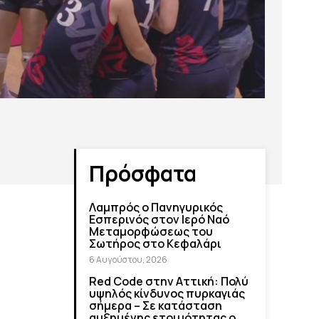
Πρόσφατα
Λαμπρός ο Πανηγυρικός
Εσπερινός στον Ιερό Ναό
Μεταμορφώσεως του
Σωτήρος στο Κεφαλάρι
6 Αυγούστου, 2026
Red Code στην Αττική: Πολύ
υψηλός κίνδυνος πυρκαγιάς
σήμερα – Σε κατάσταση
αυξημένης ετοιμότητας ο