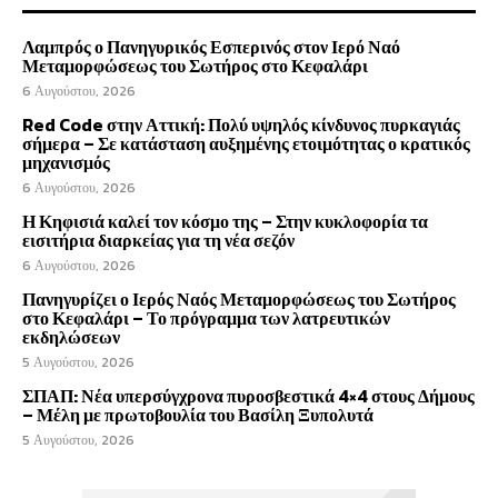
Λαμπρός ο Πανηγυρικός Εσπερινός στον Ιερό Ναό
Μεταμορφώσεως του Σωτήρος στο Κεφαλάρι
6 Αυγούστου, 2026
Red Code στην Αττική: Πολύ υψηλός κίνδυνος πυρκαγιάς
σήμερα – Σε κατάσταση αυξημένης ετοιμότητας ο κρατικός
μηχανισμός
6 Αυγούστου, 2026
Η Κηφισιά καλεί τον κόσμο της – Στην κυκλοφορία τα
εισιτήρια διαρκείας για τη νέα σεζόν
6 Αυγούστου, 2026
Πανηγυρίζει ο Ιερός Ναός Μεταμορφώσεως του Σωτήρος
στο Κεφαλάρι – Το πρόγραμμα των λατρευτικών
εκδηλώσεων
5 Αυγούστου, 2026
ΣΠΑΠ: Νέα υπερσύγχρονα πυροσβεστικά 4×4 στους Δήμους
– Μέλη με πρωτοβουλία του Βασίλη Ξυπολυτά
5 Αυγούστου, 2026