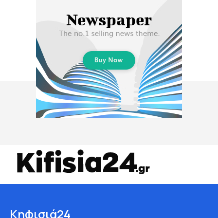
Κηφισιά24