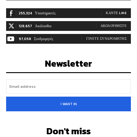
255,324
Υποστηρικτές
ΚΆΝΤΕ LIKE
128,657
Ακόλουθοι
ΑΚΟΛΟΥΘΉΣΤΕ
97,058
Συνδρομητές
ΓΊΝΕΤΕ ΣΥΝΔΡΟΜΗΤΉΣ
Newsletter
I WANT IN
Don't miss