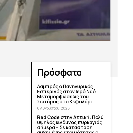
Πρόσφατα
Λαμπρός ο Πανηγυρικός
Εσπερινός στον Ιερό Ναό
Μεταμορφώσεως του
Σωτήρος στο Κεφαλάρι
6 Αυγούστου, 2026
Red Code στην Αττική: Πολύ
υψηλός κίνδυνος πυρκαγιάς
σήμερα – Σε κατάσταση
αυξημένης ετοιμότητας ο