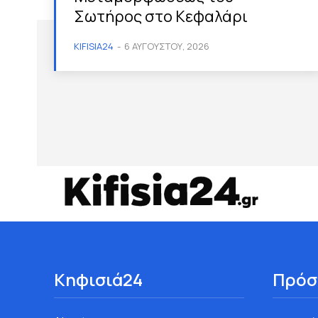
Σωτήρος στο Κεφαλάρι
KIFISIA24
-
6 ΑΥΓΟΎΣΤΟΥ, 2026
Κηφισιά24
Πρόσ