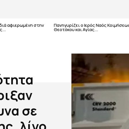
αδιά αφιερωμένη στην
Πανηγυρίζει ο Ιερός Ναός Κοιμήσεω
...
Θεοτόκου και Αγίας...
ότητα
ριξαν
υνα σε
ς, λίγο