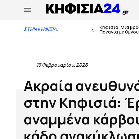
Κηφισιά: Μια βρ
ΣΤΗΝ ΚΗΦΙΣΙΑ:
Παναγία με ύμνους
13 Φεβρουαρίου, 2026
Ακραία ανευθυν
στην Κηφισιά: Έ
αναμμένα κάρβο
κάδο ανακύκλωση