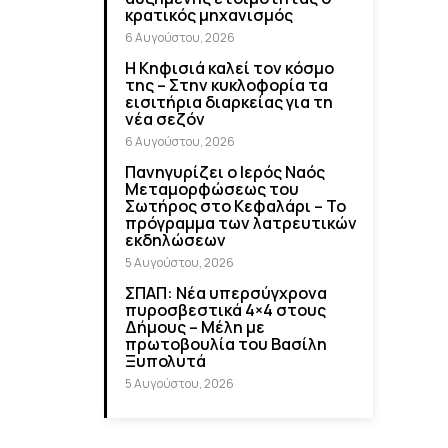
κρατικός μηχανισμός
6 Αυγούστου, 2026
Η Κηφισιά καλεί τον κόσμο
της – Στην κυκλοφορία τα
εισιτήρια διαρκείας για τη
νέα σεζόν
6 Αυγούστου, 2026
Πανηγυρίζει ο Ιερός Ναός
Μεταμορφώσεως του
Σωτήρος στο Κεφαλάρι – Το
πρόγραμμα των λατρευτικών
εκδηλώσεων
5 Αυγούστου, 2026
ΣΠΑΠ: Νέα υπερσύγχρονα
πυροσβεστικά 4×4 στους
Δήμους – Μέλη με
πρωτοβουλία του Βασίλη
Ξυπολυτά
5 Αυγούστου, 2026