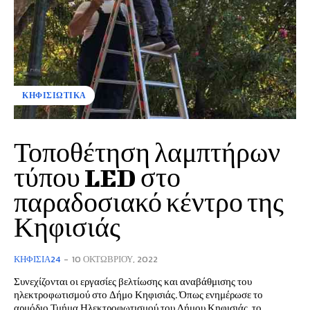
ΚΗΦΙΣΙΩΤΙΚΑ
Τοποθέτηση λαμπτήρων
τύπου LED στο
παραδοσιακό κέντρο της
Κηφισιάς
ΚΗΦΙΣΙΆ24
-
10 ΟΚΤΩΒΡΊΟΥ, 2022
Συνεχίζονται οι εργασίες βελτίωσης και αναβάθμισης του
ηλεκτροφωτισμού στο Δήμο Κηφισιάς. Όπως ενημέρωσε το
αρμόδιο Τμήμα Ηλεκτροφωτισμού του Δήμου Κηφισιάς, το