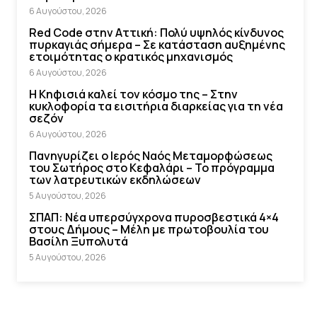
6 Αυγούστου, 2026
Red Code στην Αττική: Πολύ υψηλός κίνδυνος
πυρκαγιάς σήμερα – Σε κατάσταση αυξημένης
ετοιμότητας ο κρατικός μηχανισμός
6 Αυγούστου, 2026
Η Κηφισιά καλεί τον κόσμο της – Στην
κυκλοφορία τα εισιτήρια διαρκείας για τη νέα
σεζόν
6 Αυγούστου, 2026
Πανηγυρίζει ο Ιερός Ναός Μεταμορφώσεως
του Σωτήρος στο Κεφαλάρι – Το πρόγραμμα
των λατρευτικών εκδηλώσεων
5 Αυγούστου, 2026
ΣΠΑΠ: Νέα υπερσύγχρονα πυροσβεστικά 4×4
στους Δήμους – Μέλη με πρωτοβουλία του
Βασίλη Ξυπολυτά
5 Αυγούστου, 2026