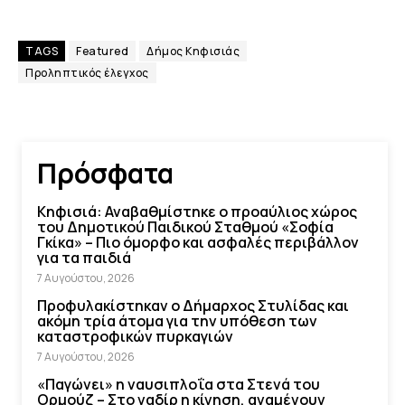
TAGS
Featured
Δήμος Κηφισιάς
Προληπτικός έλεγχος
Πρόσφατα
Κηφισιά: Αναβαθμίστηκε ο προαύλιος χώρος
του Δημοτικού Παιδικού Σταθμού «Σοφία
Γκίκα» – Πιο όμορφο και ασφαλές περιβάλλον
για τα παιδιά
7 Αυγούστου, 2026
Προφυλακίστηκαν ο Δήμαρχος Στυλίδας και
ακόμη τρία άτομα για την υπόθεση των
καταστροφικών πυρκαγιών
7 Αυγούστου, 2026
«Παγώνει» η ναυσιπλοΐα στα Στενά του
Ορμούζ – Στο ναδίρ η κίνηση, αναμένουν