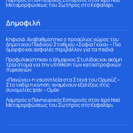
Μεταμορφώσεως του Σωτήρος στο Κεφαλάρι
Δημοφιλή
Κηφισιά: Αναβαθμίστηκε ο προαύλιος χώρος του
Δημοτικού Παιδικού Σταθμού «Σοφία Γκίκα» – Πιο
όμορφο και ασφαλές περιβάλλον για τα παιδιά
Προφυλακίστηκαν ο Δήμαρχος Στυλίδας και ακόμη
τρία άτομα για την υπόθεση των καταστροφικών
πυρκαγιών
«Παγώνει» η ναυσιπλοΐα στα Στενά του Ορμούζ –
Στο ναδίρ η κίνηση, αναμένουν εξελίξεις στις
συνομιλίες Ιράν – Ομάν
Λαμπρός ο Πανηγυρικός Εσπερινός στον Ιερό Ναό
Μεταμορφώσεως του Σωτήρος στο Κεφαλάρι