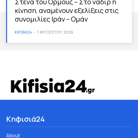
Στενά του Ορμούζ – Στο ναδίρ η
κίνηση, αναμένουν εξελίξεις στις
συνομιλίες Ιράν – Ομάν
KIFISIA24
-
7 ΑΥΓΟΎΣΤΟΥ, 2026
Κηφισιά24
About