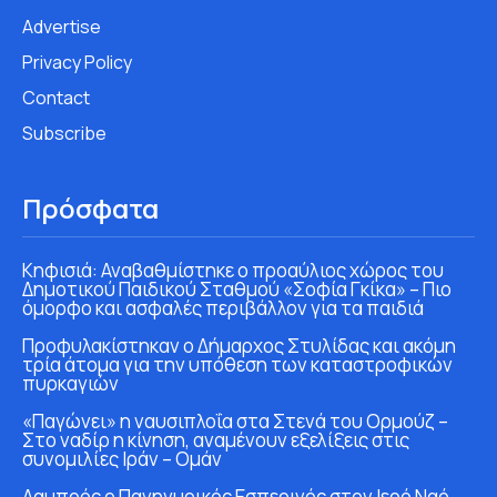
Advertise
Privacy Policy
Contact
Subscribe
Πρόσφατα
Κηφισιά: Αναβαθμίστηκε ο προαύλιος χώρος του
Δημοτικού Παιδικού Σταθμού «Σοφία Γκίκα» – Πιο
όμορφο και ασφαλές περιβάλλον για τα παιδιά
Προφυλακίστηκαν ο Δήμαρχος Στυλίδας και ακόμη
τρία άτομα για την υπόθεση των καταστροφικών
πυρκαγιών
«Παγώνει» η ναυσιπλοΐα στα Στενά του Ορμούζ –
Στο ναδίρ η κίνηση, αναμένουν εξελίξεις στις
συνομιλίες Ιράν – Ομάν
Λαμπρός ο Πανηγυρικός Εσπερινός στον Ιερό Ναό