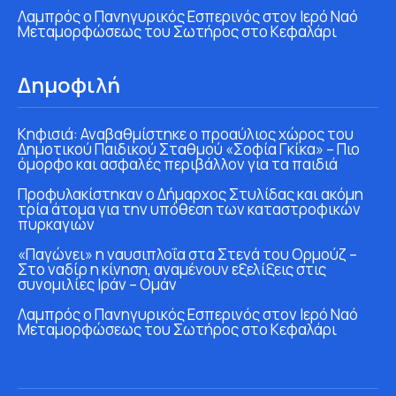
Λαμπρός ο Πανηγυρικός Εσπερινός στον Ιερό Ναό
Μεταμορφώσεως του Σωτήρος στο Κεφαλάρι
Δημοφιλή
Κηφισιά: Αναβαθμίστηκε ο προαύλιος χώρος του
Δημοτικού Παιδικού Σταθμού «Σοφία Γκίκα» – Πιο
όμορφο και ασφαλές περιβάλλον για τα παιδιά
Προφυλακίστηκαν ο Δήμαρχος Στυλίδας και ακόμη
τρία άτομα για την υπόθεση των καταστροφικών
πυρκαγιών
«Παγώνει» η ναυσιπλοΐα στα Στενά του Ορμούζ –
Στο ναδίρ η κίνηση, αναμένουν εξελίξεις στις
συνομιλίες Ιράν – Ομάν
Λαμπρός ο Πανηγυρικός Εσπερινός στον Ιερό Ναό
Μεταμορφώσεως του Σωτήρος στο Κεφαλάρι