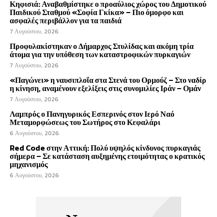
Κηφισιά: Αναβαθμίστηκε ο προαύλιος χώρος του Δημοτικού
Παιδικού Σταθμού «Σοφία Γκίκα» – Πιο όμορφο και
ασφαλές περιβάλλον για τα παιδιά
7 Αυγούστου, 2026
Προφυλακίστηκαν ο Δήμαρχος Στυλίδας και ακόμη τρία
άτομα για την υπόθεση των καταστροφικών πυρκαγιών
7 Αυγούστου, 2026
«Παγώνει» η ναυσιπλοΐα στα Στενά του Ορμούζ – Στο ναδίρ
η κίνηση, αναμένουν εξελίξεις στις συνομιλίες Ιράν – Ομάν
7 Αυγούστου, 2026
Λαμπρός ο Πανηγυρικός Εσπερινός στον Ιερό Ναό
Μεταμορφώσεως του Σωτήρος στο Κεφαλάρι
6 Αυγούστου, 2026
Red Code στην Αττική: Πολύ υψηλός κίνδυνος πυρκαγιάς
σήμερα – Σε κατάσταση αυξημένης ετοιμότητας ο κρατικός
μηχανισμός
6 Αυγούστου, 2026