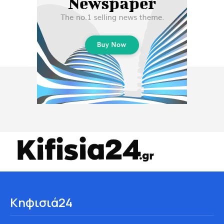
Κηφισιά24