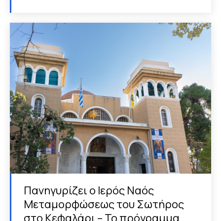
Πανηγυρίζει ο Ιερός Ναός
Μεταμορφώσεως του Σωτήρος
στο Κεφαλάρι – Το πρόγραμμα