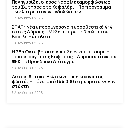
Πανηγυρίζει ο Ιερός Ναός Μεταμορφώσεως
του Σωτήρος στο Κεφαλάρι – Το πρόγραμμα
των λατρευτικών εκδηλώσεων
5 Αυγούστου, 2026
ΣΠΑΠ: Νέα υπερσύγχρονα πυροσβεστικά 4×4
στους Δήμους – Μέλη με πρωτοβουλία του
Βασίλη Ξυπολυτά
5 Αυγούστου, 2026
Η 26η Οκτωβρίου είναι πλέον και επίσημα η
τοπική αργία της Κηφισιάς – Δημοσιεύτηκε σε
ΦΕΚ το Προεδρικό Διάταγμα
5 Αυγούστου, 2026
Δυτική Αττική: Βελτιώνεται η εικόνα της
φωτιάς – Πάνω από 144.000 στρέμματα έγιναν
στάχτη
5 Αυγούστου, 2026