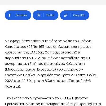
Facebook
Twitter
Copy URL
Με αφορμή την επέτειο της δολοφονίας του Ιωάννη
Καποδίστρια (27/9/1931) του διπλωμάτη και πρώτου
Κυβερνήτη της Ελλάδας θα πραγματοποιηθεί
παρουσίαση του βιβλίου Ιωάννης Καποδίστριας «Η
συναρπαστική ζωή του φωτισμένου Κυβερνήτη»
(Μυθιστορηματική Βιογραφία) του ιστορικού –
λογοτέχνη Βασίλη Γεωργιάδη την Τρίτη 27 Σεπτεμβρίου
2022 στις 19:30 μ.μ. στη Βίλα Μπότση (Σαπφούς 3-5
Πολιτεία).
Την εκδήλωση διοργανώνουν το K.E.M.M.E (Κέντρο
Έρευνας και Μελέτης της Μικρασιατικής Ερυθραίας) και ο