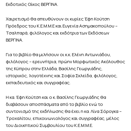
Εκδοτικός Οίκος ΒΕΡΓΙΝΑ.
Χαιρετισμό θα απευθύνουν οι κυρίες Έφη Κούτση
Πρόεδρος του K.E.M.M.E και Ευγενία Ασημακοπούλου –
Τσαλπαρά, φιλόλογος και εκδότρια των Εκδόσεων
ΒΕΡΓΙΝΑ.
Για το βιβλίο θα μιλήσουν οι κ.κ. Ελένη Αντωνιάδου,
φιλόλογος – ερευνήτρια, πρώην Μορφωτικός Ακόλουθος
της Κύπρου στην Ελλάδα, Βασίλης Γεωργιάδης,
ιστορικός, λογοτέχνης και Σοφία Σκλείδα, φιλόλογος,
εκπαιδευτικός και συγγραφέας.
Η κα. Έφη Κούτση και ο κ. Βασίλης Γεωργιάδης θα
διαβάσουν αποσπάσματα από το βιβλίο ενώ το
συντονισμό της εκδήλωσης θα έχει η κα. Λίνα Σόρογκα –
Τροχαλίτου, επικοινωνιολόγος και συγγραφέας, μέλος
του Διοικητικού Συμβουλίου του K.E.M.M.E.