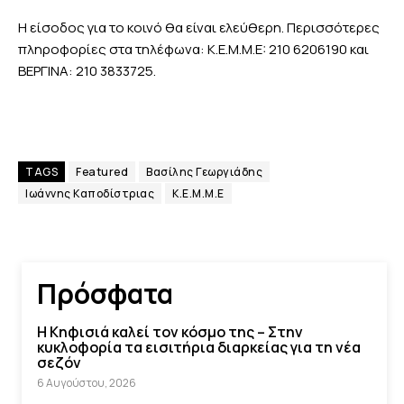
Η είσοδος για το κοινό θα είναι ελεύθερη. Περισσότερες
πληροφορίες στα τηλέφωνα: K.E.M.M.E: 210 6206190 και
ΒΕΡΓΙΝΑ: 210 3833725.
TAGS
Featured
Βασίλης Γεωργιάδης
Ιωάννης Καποδίστριας
Κ.Ε.Μ.Μ.Ε
Πρόσφατα
Η Κηφισιά καλεί τον κόσμο της – Στην
κυκλοφορία τα εισιτήρια διαρκείας για τη νέα
σεζόν
6 Αυγούστου, 2026