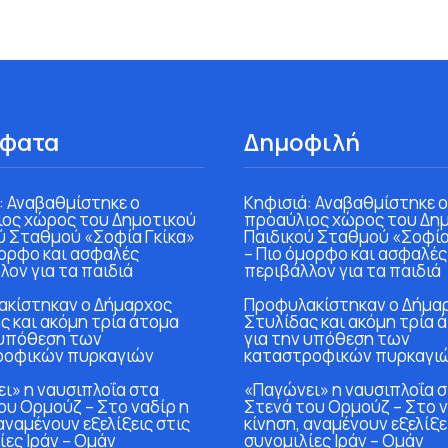
φατα
Δημοφιλή
: Αναβαθμίστηκε ο
Κηφισιά: Αναβαθμίστηκε ο
ος χώρος του Δημοτικού
προαύλιος χώρος του Δη
ύ Σταθμού «Σοφία Γκίκα»
Παιδικού Σταθμού «Σοφία
μορφο και ασφαλές
– Πιο όμορφο και ασφαλές
λον για τα παιδιά
περιβάλλον για τα παιδιά
κίστηκαν ο Δήμαρχος
Προφυλακίστηκαν ο Δήμα
ς και ακόμη τρία άτομα
Στυλίδας και ακόμη τρία 
 υπόθεση των
για την υπόθεση των
ροφικών πυρκαγιών
καταστροφικών πυρκαγι
ι» η ναυσιπλοΐα στα
«Παγώνει» η ναυσιπλοΐα 
ου Ορμούζ – Στο ναδίρ η
Στενά του Ορμούζ – Στο ν
αναμένουν εξελίξεις στις
κίνηση, αναμένουν εξελίξε
ίες Ιράν – Ομάν
συνομιλίες Ιράν – Ομάν