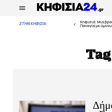
Κηφισιά: Μια βρ
ΣΤΗΝ ΚΗΦΙΣΙΑ:
Παναγία με ύμνους
Tag
Δήμο