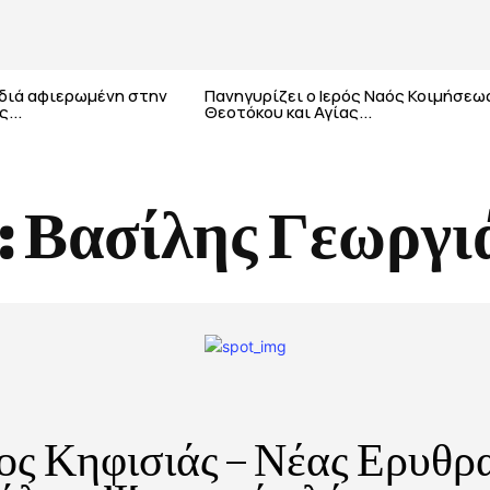
αδιά αφιερωμένη στην
Πανηγυρίζει ο Ιερός Ναός Κοιμήσεω
...
Θεοτόκου και Αγίας...
:
Βασίλης Γεωργι
ς Κηφισιάς – Νέας Ερυθρ