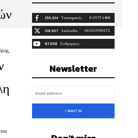
κών
255,324
Υποστηρικτές
ΚΆΝΤΕ LIKE
128,657
Ακόλουθοι
ΑΚΟΛΟΥΘΉΣΤΕ
97,058
Συνδρομητές
άλης.
.
ΓΊΝΕΤΕ ΣΥΝΔΡΟΜΗΤΉΣ
ν
Newsletter
λη
I WANT IN
υ
 του