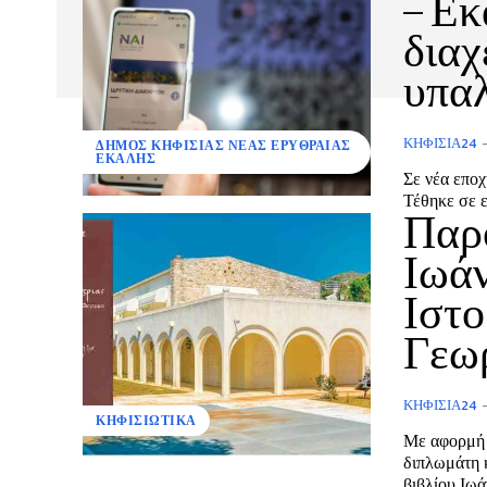
– Εκ
διαχ
υπα
ΚΗΦΙΣΙΆ24
ΔΗΜΟΣ ΚΗΦΙΣΙΑΣ ΝΕΑΣ ΕΡΥΘΡΑΙΑΣ
ΕΚΑΛΗΣ
Σε νέα εποχ
Τέθηκε σε ε
Παρο
Ιωάν
Ιστο
Γεω
ΚΗΦΙΣΙΆ24
ΚΗΦΙΣΙΩΤΙΚΑ
Με αφορμή 
διπλωμάτη 
βιβλίου Ιωά