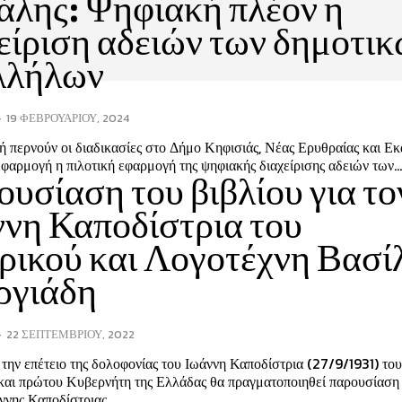
άλης: Ψηφιακή πλέον η
είριση αδειών των δημοτι
λλήλων
-
19 ΦΕΒΡΟΥΑΡΊΟΥ, 2024
ή περνούν οι διαδικασίες στο Δήμο Κηφισιάς, Νέας Ερυθραίας και Εκ
φαρμογή η πιλοτική εφαρμογή της ψηφιακής διαχείρισης αδειών των..
υσίαση του βιβλίου για το
νη Καποδίστρια του
ρικού και Λογοτέχνη Βασί
ργιάδη
-
22 ΣΕΠΤΕΜΒΡΊΟΥ, 2022
την επέτειο της δολοφονίας του Ιωάννη Καποδίστρια (27/9/1931) το
και πρώτου Κυβερνήτη της Ελλάδας θα πραγματοποιηθεί παρουσίαση
ννης Καποδίστριας...