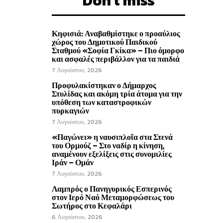
Don't miss
Κηφισιά: Αναβαθμίστηκε ο προαύλιος
χώρος του Δημοτικού Παιδικού
Σταθμού «Σοφία Γκίκα» – Πιο όμορφο
και ασφαλές περιβάλλον για τα παιδιά
7 Αυγούστου, 2026
Προφυλακίστηκαν ο Δήμαρχος
Στυλίδας και ακόμη τρία άτομα για την
υπόθεση των καταστροφικών
πυρκαγιών
7 Αυγούστου, 2026
«Παγώνει» η ναυσιπλοΐα στα Στενά
του Ορμούζ – Στο ναδίρ η κίνηση,
αναμένουν εξελίξεις στις συνομιλίες
Ιράν – Ομάν
7 Αυγούστου, 2026
Λαμπρός ο Πανηγυρικός Εσπερινός
στον Ιερό Ναό Μεταμορφώσεως του
Σωτήρος στο Κεφαλάρι
6 Αυγούστου, 2026