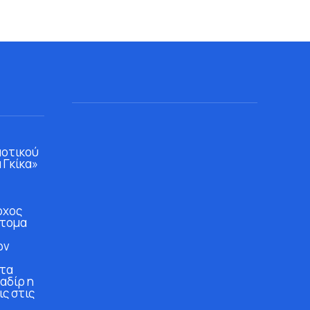
μοτικού
 Γκίκα»
ρχος
άτομα
ών
στα
αδίρ η
ις στις