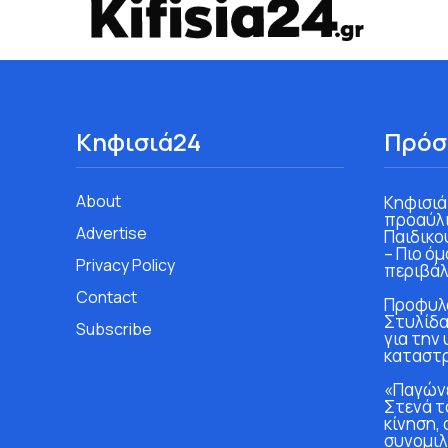
Κηφισιά24
Πρόσ
About
Κηφισιά
προαύλι
Advertise
Παιδικο
– Πιο ό
Privacy Policy
περιβάλ
Contact
Προφυλα
Στυλίδα
Subscribe
για την
καταστ
«Παγώνε
Στενά τ
κίνηση, 
συνομιλ