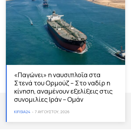
«Παγώνει» η ναυσιπλοΐα στα
Στενά του Ορμούζ – Στο ναδίρ η
κίνηση, αναμένουν εξελίξεις στις
συνομιλίες Ιράν – Ομάν
KIFISIA24
-
7 ΑΥΓΟΎΣΤΟΥ, 2026