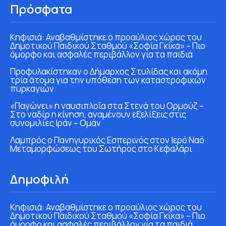
Πρόσφατα
Κηφισιά: Αναβαθμίστηκε ο προαύλιος χώρος του
Δημοτικού Παιδικού Σταθμού «Σοφία Γκίκα» – Πιο
όμορφο και ασφαλές περιβάλλον για τα παιδιά
Προφυλακίστηκαν ο Δήμαρχος Στυλίδας και ακόμη
τρία άτομα για την υπόθεση των καταστροφικών
πυρκαγιών
«Παγώνει» η ναυσιπλοΐα στα Στενά του Ορμούζ –
Στο ναδίρ η κίνηση, αναμένουν εξελίξεις στις
συνομιλίες Ιράν – Ομάν
Λαμπρός ο Πανηγυρικός Εσπερινός στον Ιερό Ναό
Μεταμορφώσεως του Σωτήρος στο Κεφαλάρι
Δημοφιλή
Κηφισιά: Αναβαθμίστηκε ο προαύλιος χώρος του
Δημοτικού Παιδικού Σταθμού «Σοφία Γκίκα» – Πιο
όμορφο και ασφαλές περιβάλλον για τα παιδιά