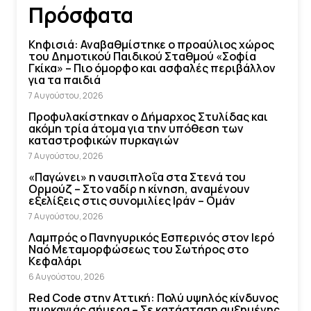
Πρόσφατα
Κηφισιά: Αναβαθμίστηκε ο προαύλιος χώρος
του Δημοτικού Παιδικού Σταθμού «Σοφία
Γκίκα» – Πιο όμορφο και ασφαλές περιβάλλον
για τα παιδιά
7 Αυγούστου, 2026
Προφυλακίστηκαν ο Δήμαρχος Στυλίδας και
ακόμη τρία άτομα για την υπόθεση των
καταστροφικών πυρκαγιών
7 Αυγούστου, 2026
«Παγώνει» η ναυσιπλοΐα στα Στενά του
Ορμούζ – Στο ναδίρ η κίνηση, αναμένουν
εξελίξεις στις συνομιλίες Ιράν – Ομάν
7 Αυγούστου, 2026
Λαμπρός ο Πανηγυρικός Εσπερινός στον Ιερό
Ναό Μεταμορφώσεως του Σωτήρος στο
Κεφαλάρι
6 Αυγούστου, 2026
Red Code στην Αττική: Πολύ υψηλός κίνδυνος
πυρκαγιάς σήμερα – Σε κατάσταση αυξημένης