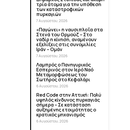
τρία άτομα για την υπόθεση
των καταστροφικών
πυρκαγιών
7 Αυγούστου, 2026
«Παγώνει» η ναυσιπλοΐα στα
Στενά του Ορμούζ – Στο
ναδίρ η κίνηση, αναμένουν
εξελίξεις στις συνομιλίες
Ιράν – Ομάν
7 Αυγούστου, 2026
Λαμπρός ο Πανηγυρικός
Εσπερινός στον Ιερό Ναό
Μεταμορφώσεως του
Σωτήρος στο Κεφαλάρι
6 Αυγούστου, 2026
Red Code στην Αττική: Πολύ
υψηλός κίνδυνος πυρκαγιάς
σήμερα – Σε κατάσταση
αυξημένης ετοιμότητας ο
κρατικός μηχανισμός
6 Αυγούστου, 2026