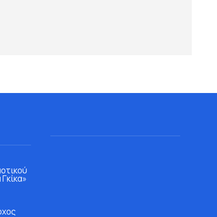
μοτικού
 Γκίκα»
ρχος