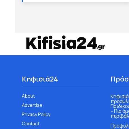
Κηφισιά24
Πρόσ
About
Κηφισιά
προαύλι
Advertise
Παιδικο
– Πιο ό
Privacy Policy
περιβάλ
Contact
Προφυλα