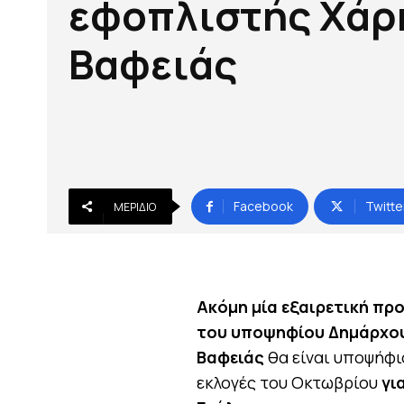
εφοπλιστής Χάρ
Βαφειάς
Facebook
Twitte
ΜΕΡΊΔΙΟ
Ακόμη μία εξαιρετική π
του υποψηφίου Δημάρχο
Βαφειάς
θα είναι υποψήφι
εκλογές του Οκτωβρίου
γι