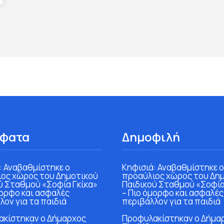
φατα
Δημοφιλή
: Αναβαθμίστηκε ο
Κηφισιά: Αναβαθμίστηκε ο
ος χώρος του Δημοτικού
προαύλιος χώρος του Δη
ύ Σταθμού «Σοφία Γκίκα»
Παιδικού Σταθμού «Σοφία
μορφο και ασφαλές
– Πιο όμορφο και ασφαλές
λον για τα παιδιά
περιβάλλον για τα παιδιά
κίστηκαν ο Δήμαρχος
Προφυλακίστηκαν ο Δήμα