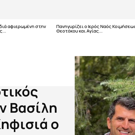
αδιά αφιερωμένη στην
Πανηγυρίζει ο Ιερός Ναός Κοιμήσεω
...
Θεοτόκου και Αγίας...
τικός
ν Βασίλη
ηφισιά ο