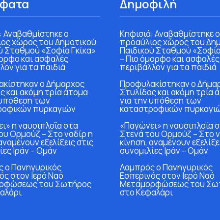
φατα
Δημοφιλή
: Αναβαθμίστηκε ο
Κηφισιά: Αναβαθμίστηκε ο
ος χώρος του Δημοτικού
προαύλιος χώρος του Δη
ύ Σταθμού «Σοφία Γκίκα»
Παιδικού Σταθμού «Σοφία
μορφο και ασφαλές
– Πιο όμορφο και ασφαλές
λον για τα παιδιά
περιβάλλον για τα παιδιά
κίστηκαν ο Δήμαρχος
Προφυλακίστηκαν ο Δήμα
ς και ακόμη τρία άτομα
Στυλίδας και ακόμη τρία 
 υπόθεση των
για την υπόθεση των
ροφικών πυρκαγιών
καταστροφικών πυρκαγι
ι» η ναυσιπλοΐα στα
«Παγώνει» η ναυσιπλοΐα 
ου Ορμούζ – Στο ναδίρ η
Στενά του Ορμούζ – Στο ν
αναμένουν εξελίξεις στις
κίνηση, αναμένουν εξελίξε
ίες Ιράν – Ομάν
συνομιλίες Ιράν – Ομάν
 ο Πανηγυρικός
Λαμπρός ο Πανηγυρικός
ός στον Ιερό Ναό
Εσπερινός στον Ιερό Ναό
ρφώσεως του Σωτήρος
Μεταμορφώσεως του Σω
αλάρι
στο Κεφαλάρι