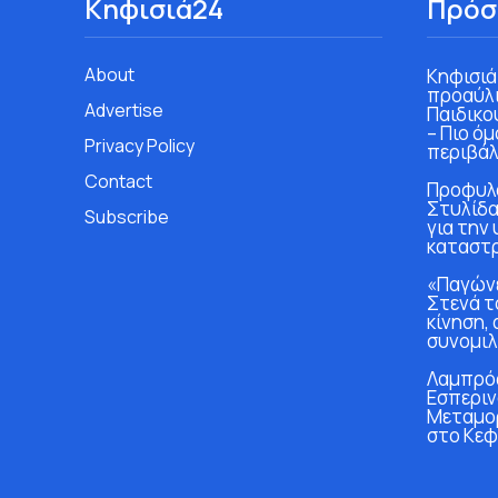
Κηφισιά24
Πρόσ
About
Κηφισιά
προαύλι
Advertise
Παιδικο
– Πιο ό
Privacy Policy
περιβάλ
Contact
Προφυλα
Στυλίδα
Subscribe
για την
καταστ
«Παγώνε
Στενά τ
κίνηση, 
συνομιλ
Λαμπρός
Εσπεριν
Μεταμο
στο Κεφ