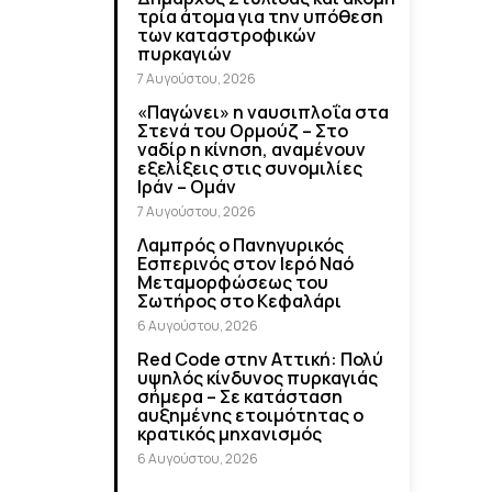
τρία άτομα για την υπόθεση
των καταστροφικών
πυρκαγιών
7 Αυγούστου, 2026
«Παγώνει» η ναυσιπλοΐα στα
Στενά του Ορμούζ – Στο
ναδίρ η κίνηση, αναμένουν
εξελίξεις στις συνομιλίες
Ιράν – Ομάν
7 Αυγούστου, 2026
Λαμπρός ο Πανηγυρικός
Εσπερινός στον Ιερό Ναό
Μεταμορφώσεως του
Σωτήρος στο Κεφαλάρι
6 Αυγούστου, 2026
Red Code στην Αττική: Πολύ
υψηλός κίνδυνος πυρκαγιάς
σήμερα – Σε κατάσταση
αυξημένης ετοιμότητας ο
κρατικός μηχανισμός
6 Αυγούστου, 2026