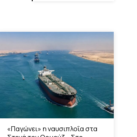
«Παγώνει» η ναυσιπλοΐα στα