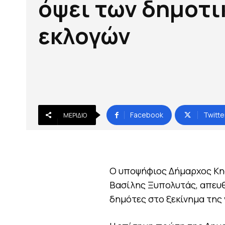
όψει των δημοτ
εκλογών
Facebook
Twitte
ΜΕΡΊΔΙΟ
Ο υποψήφιος Δήμαρχος Κηφ
Βασίλης Ξυπολυτάς, απευθ
δημότες στο ξεκίνημα της