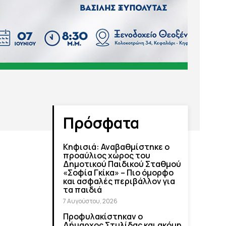
Πρόσφατα
Κηφισιά: Αναβαθμίστηκε ο
προαύλιος χώρος του
Δημοτικού Παιδικού Σταθμού
«Σοφία Γκίκα» – Πιο όμορφο
και ασφαλές περιβάλλον για
τα παιδιά
7 Αυγούστου, 2026
Προφυλακίστηκαν ο
Δήμαρχος Στυλίδας και ακόμη