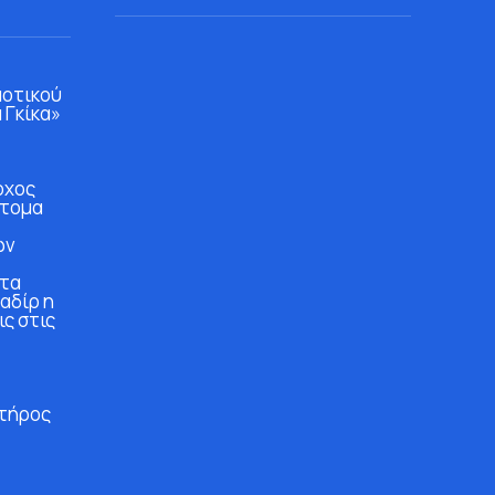
μοτικού
 Γκίκα»
ρχος
άτομα
ών
στα
αδίρ η
ις στις
τήρος