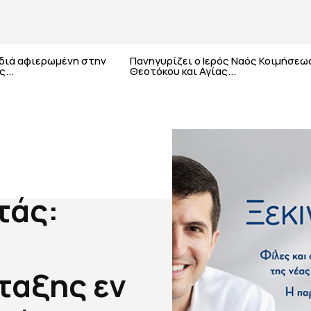
αδιά αφιερωμένη στην
Πανηγυρίζει ο Ιερός Ναός Κοιμήσεω
...
Θεοτόκου και Αγίας...
τάς:
ταξης εν