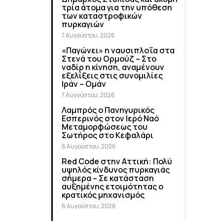
τρία άτομα για την υπόθεση
των καταστροφικών
πυρκαγιών
7 Αυγούστου, 2026
«Παγώνει» η ναυσιπλοΐα στα
Στενά του Ορμούζ – Στο
ναδίρ η κίνηση, αναμένουν
εξελίξεις στις συνομιλίες
Ιράν – Ομάν
7 Αυγούστου, 2026
Λαμπρός ο Πανηγυρικός
Εσπερινός στον Ιερό Ναό
Μεταμορφώσεως του
Σωτήρος στο Κεφαλάρι
6 Αυγούστου, 2026
Red Code στην Αττική: Πολύ
υψηλός κίνδυνος πυρκαγιάς
σήμερα – Σε κατάσταση
αυξημένης ετοιμότητας ο
κρατικός μηχανισμός
6 Αυγούστου, 2026