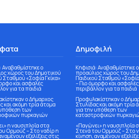
φατα
Δημοφιλή
: Αναβαθμίστηκε ο
Κηφισιά: Αναβαθμίστηκε ο
ος χώρος του Δημοτικού
προαύλιος χώρος του Δη
ύ Σταθμού «Σοφία Γκίκα»
Παιδικού Σταθμού «Σοφία
μορφο και ασφαλές
– Πιο όμορφο και ασφαλές
λον για τα παιδιά
περιβάλλον για τα παιδιά
κίστηκαν ο Δήμαρχος
Προφυλακίστηκαν ο Δήμα
ς και ακόμη τρία άτομα
Στυλίδας και ακόμη τρία 
 υπόθεση των
για την υπόθεση των
ροφικών πυρκαγιών
καταστροφικών πυρκαγι
ι» η ναυσιπλοΐα στα
«Παγώνει» η ναυσιπλοΐα 
ου Ορμούζ – Στο ναδίρ η
Στενά του Ορμούζ – Στο ν
αναμένουν εξελίξεις στις
κίνηση, αναμένουν εξελίξε