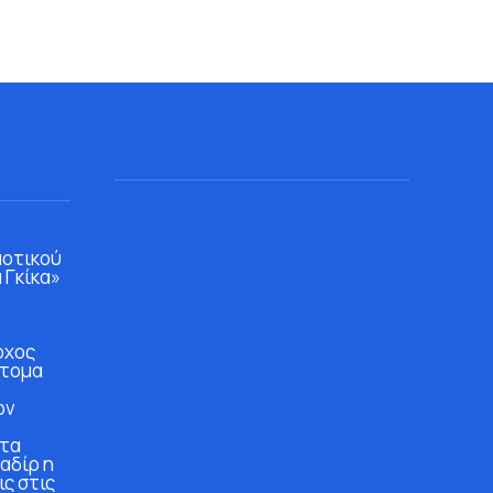
μοτικού
 Γκίκα»
ρχος
άτομα
ών
στα
αδίρ η
ις στις