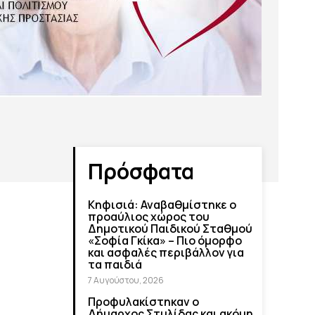
Πρόσφατα
Κηφισιά: Αναβαθμίστηκε ο
προαύλιος χώρος του
Δημοτικού Παιδικού Σταθμού
«Σοφία Γκίκα» – Πιο όμορφο
και ασφαλές περιβάλλον για
τα παιδιά
7 Αυγούστου, 2026
Προφυλακίστηκαν ο
Δήμαρχος Στυλίδας και ακόμη