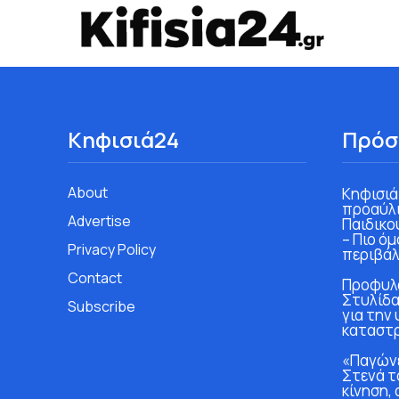
Κηφισιά24
Πρόσ
About
Κηφισιά
προαύλι
Advertise
Παιδικο
– Πιο ό
Privacy Policy
περιβάλ
Contact
Προφυλα
Στυλίδα
Subscribe
για την
καταστ
«Παγώνε
Στενά τ
κίνηση, 