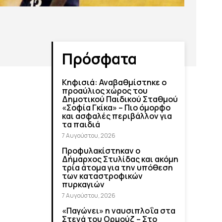
Πρόσφατα
Κηφισιά: Αναβαθμίστηκε ο
προαύλιος χώρος του
Δημοτικού Παιδικού Σταθμού
«Σοφία Γκίκα» – Πιο όμορφο
και ασφαλές περιβάλλον για
τα παιδιά
7 Αυγούστου, 2026
Προφυλακίστηκαν ο
Δήμαρχος Στυλίδας και ακόμη
τρία άτομα για την υπόθεση
των καταστροφικών
πυρκαγιών
7 Αυγούστου, 2026
«Παγώνει» η ναυσιπλοΐα στα
Στενά του Ορμούζ – Στο