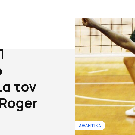
Π
ο
ια τον
-Roger
ΑΘΛΗΤΙΚΑ