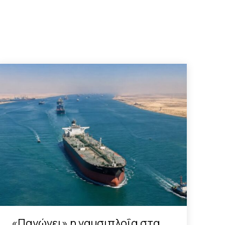
«Παγώνει» η ναυσιπλοΐα στα