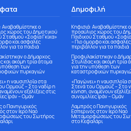
φατα
Δημοφιλή
: Αναβαθμίστηκε ο
Κηφισιά: Αναβαθμίστηκε ο
ος χώρος του Δημοτικού
προαύλιος χώρος του Δη
ύ Σταθμού «Σοφία Γκίκα»
Παιδικού Σταθμού «Σοφία
μορφο και ασφαλές
– Πιο όμορφο και ασφαλές
λον για τα παιδιά
περιβάλλον για τα παιδιά
κίστηκαν ο Δήμαρχος
Προφυλακίστηκαν ο Δήμα
ς και ακόμη τρία άτομα
Στυλίδας και ακόμη τρία 
 υπόθεση των
για την υπόθεση των
ροφικών πυρκαγιών
καταστροφικών πυρκαγι
ι» η ναυσιπλοΐα στα
«Παγώνει» η ναυσιπλοΐα 
ου Ορμούζ – Στο ναδίρ η
Στενά του Ορμούζ – Στο ν
αναμένουν εξελίξεις στις
κίνηση, αναμένουν εξελίξε
ίες Ιράν – Ομάν
συνομιλίες Ιράν – Ομάν
 ο Πανηγυρικός
Λαμπρός ο Πανηγυρικός
ός στον Ιερό Ναό
Εσπερινός στον Ιερό Ναό
ρφώσεως του Σωτήρος
Μεταμορφώσεως του Σω
αλάρι
στο Κεφαλάρι