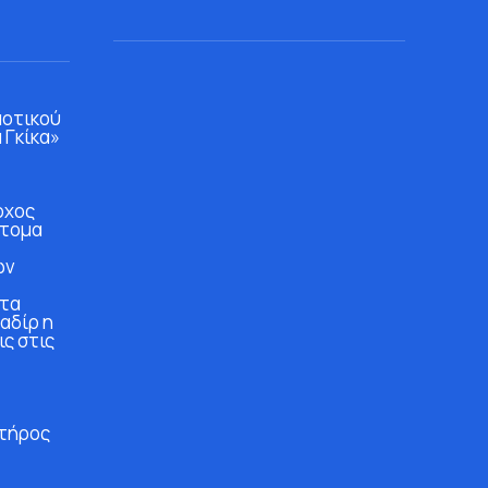
μοτικού
 Γκίκα»
ρχος
άτομα
ών
στα
αδίρ η
ις στις
τήρος