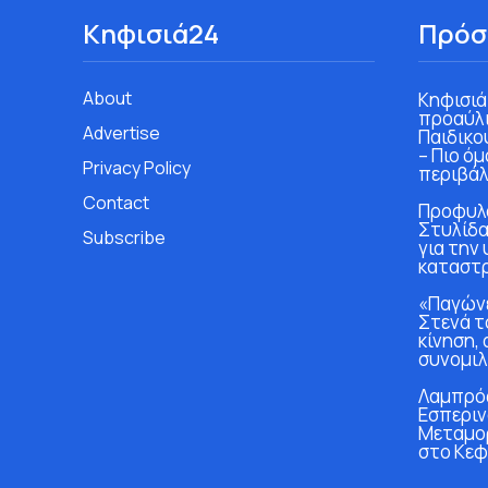
Κηφισιά24
Πρόσ
About
Κηφισιά
προαύλι
Advertise
Παιδικο
– Πιο ό
Privacy Policy
περιβάλ
Contact
Προφυλα
Στυλίδα
Subscribe
για την
καταστ
«Παγώνε
Στενά τ
κίνηση, 
συνομιλ
Λαμπρός
Εσπεριν
Μεταμο
στο Κεφ