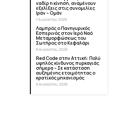
ναδίρ η κίνηση, αναμένουν
εξελίξεις στις συνομιλίες
Ιράν – Ομάν
7 Αυγούστου, 2026
Λαμπρός ο Πανηγυρικός
Εσπερινός στον Ιερό Ναό
Μεταμορφώσεως του
Σωτήρος στο Κεφαλάρι
6 Αυγούστου, 2026
Red Code στην Αττική: Πολύ
υψηλός κίνδυνος πυρκαγιάς
σήμερα – Σε κατάσταση
αυξημένης ετοιμότητας ο
κρατικός μηχανισμός
6 Αυγούστου, 2026