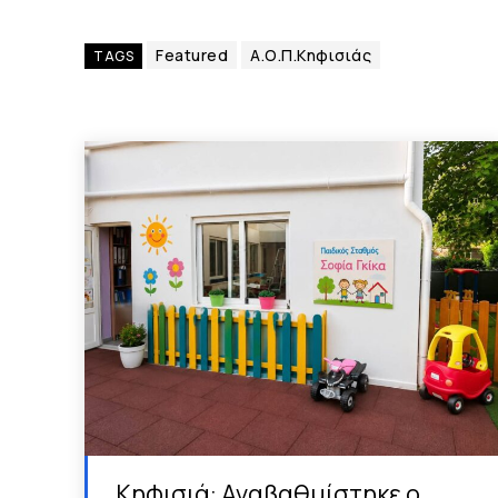
Featured
Α.Ο.Π.Κηφισιάς
TAGS
Κηφισιά: Αναβαθμίστηκε ο