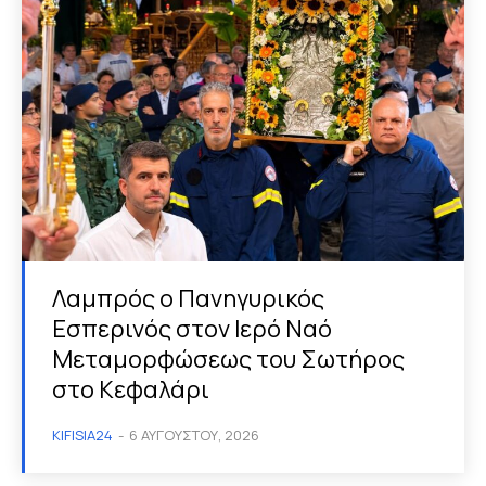
Λαμπρός ο Πανηγυρικός
Εσπερινός στον Ιερό Ναό
Μεταμορφώσεως του Σωτήρος
στο Κεφαλάρι
KIFISIA24
-
6 ΑΥΓΟΎΣΤΟΥ, 2026