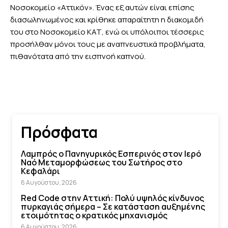
Νοσοκομείο «Αττικόν». Ένας εξ αυτών είναι επίσης
διασωληνωμένος και κρίθηκε απαραίτητη η διακομιδή
του στο Νοσοκομείο ΚΑΤ, ενώ οι υπόλοιποι τέσσερις
προσήλθαν μόνοι τους με αναπνευστικά προβλήματα,
πιθανότατα από την εισπνοή καπνού.
Πρόσφατα
Λαμπρός ο Πανηγυρικός Εσπερινός στον Ιερό
Ναό Μεταμορφώσεως του Σωτήρος στο
Κεφαλάρι
6 Αυγούστου, 2026
Red Code στην Αττική: Πολύ υψηλός κίνδυνος
πυρκαγιάς σήμερα – Σε κατάσταση αυξημένης
ετοιμότητας ο κρατικός μηχανισμός
6 Αυγούστου, 2026