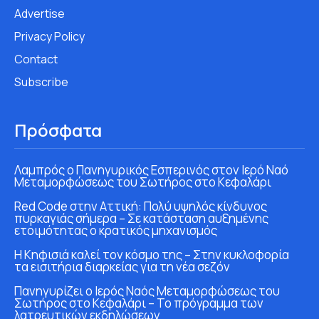
Advertise
Privacy Policy
Contact
Subscribe
Πρόσφατα
Λαμπρός ο Πανηγυρικός Εσπερινός στον Ιερό Ναό
Μεταμορφώσεως του Σωτήρος στο Κεφαλάρι
Red Code στην Αττική: Πολύ υψηλός κίνδυνος
πυρκαγιάς σήμερα – Σε κατάσταση αυξημένης
ετοιμότητας ο κρατικός μηχανισμός
Η Κηφισιά καλεί τον κόσμο της – Στην κυκλοφορία
τα εισιτήρια διαρκείας για τη νέα σεζόν
Πανηγυρίζει ο Ιερός Ναός Μεταμορφώσεως του
Σωτήρος στο Κεφαλάρι – Το πρόγραμμα των
λατρευτικών εκδηλώσεων