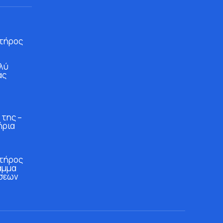
τήρος
λύ
άς
 της –
ήρια
τήρος
αμμα
σεων