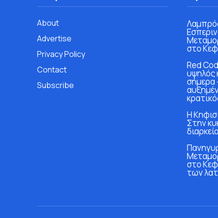
About
Λαμπρός
Εσπεριν
Advertise
Μεταμο
στο Κεφ
Privacy Policy
Red Cod
Contact
υψηλός 
σήμερα 
Subscribe
αυξημέν
κρατικό
Η Κηφισι
Στην κυ
διαρκεία
Πανηγυρ
Μεταμο
στο Κεφ
των λα