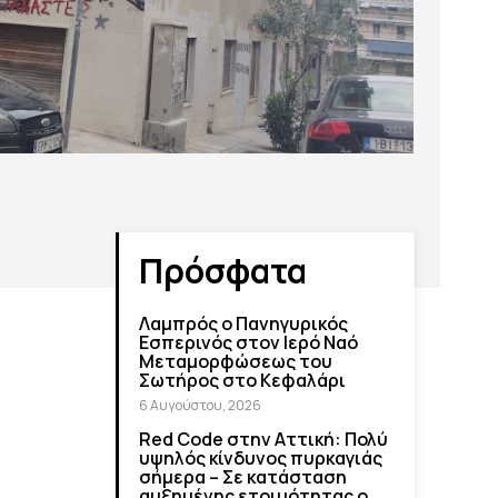
Πρόσφατα
Λαμπρός ο Πανηγυρικός
Εσπερινός στον Ιερό Ναό
Μεταμορφώσεως του
Σωτήρος στο Κεφαλάρι
6 Αυγούστου, 2026
Red Code στην Αττική: Πολύ
υψηλός κίνδυνος πυρκαγιάς
σήμερα – Σε κατάσταση
αυξημένης ετοιμότητας ο