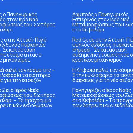
 ο Πανηγυρικός
Λαμπρός ο Πανηγυρικός
ός στον Ιερό Ναό
Εσπερινός στον Ιερό Ναό
ρφώσεως του Σωτήρος
Μεταμορφώσεως του Σω
αλάρι
στο Κεφαλάρι
e στην Αττική: Πολύ
Red Code στην Αττική: Πο
κίνδυνος πυρκαγιάς
υψηλός κίνδυνος πυρκαγι
– Σε κατάσταση
σήμερα – Σε κατάσταση
ης ετοιμότητας ο
αυξημένης ετοιμότητας ο
ς μηχανισμός
κρατικός μηχανισμός
ά καλεί τον κόσμο της –
Η Κηφισιά καλεί τον κόσμο
κλοφορία τα εισιτήρια
Στην κυκλοφορία τα εισιτ
ς για τη νέα σεζόν
διαρκείας για τη νέα σεζόν
ίζει ο Ιερός Ναός
Πανηγυρίζει ο Ιερός Ναός
ρφώσεως του Σωτήρος
Μεταμορφώσεως του Σω
αλάρι – Το πρόγραμμα
στο Κεφαλάρι – Το πρόγρ
τρευτικών εκδηλώσεων
των λατρευτικών εκδηλώ