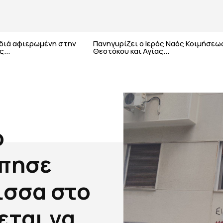
αδιά αφιερωμένη στην
Πανηγυρίζει ο Ιερός Ναός Κοιμήσεω
...
Θεοτόκου και Αγίας...
ο
ύπησε
ισσα στο
εται να