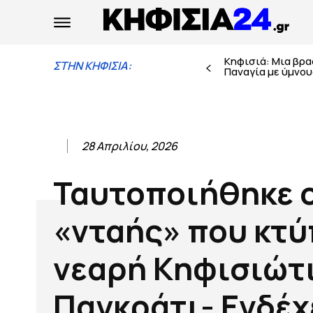
Κηφισιά: Μια βρ
ΣΤΗΝ ΚΗΦΙΣΙΑ:
Παναγία με ύμνους
28 Απριλίου, 2026
Ταυτοποιήθηκε 
«νταής» που κτ
νεαρή Κηφισιώτ
Παγκράτι- Ενδέχ