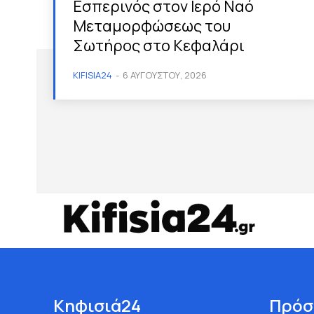
Εσπερινός στον Ιερό Ναό
Μεταμορφώσεως του
Σωτήρος στο Κεφαλάρι
KIFISIA24
-
6 ΑΥΓΟΎΣΤΟΥ, 2026
Κηφισιά24
Πρόσ