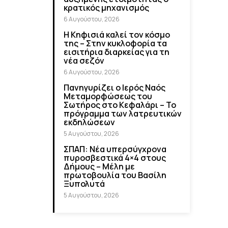
κρατικός μηχανισμός
6 Αυγούστου, 2026
Η Κηφισιά καλεί τον κόσμο
της – Στην κυκλοφορία τα
εισιτήρια διαρκείας για τη
νέα σεζόν
6 Αυγούστου, 2026
Πανηγυρίζει ο Ιερός Ναός
Μεταμορφώσεως του
Σωτήρος στο Κεφαλάρι – Το
πρόγραμμα των λατρευτικών
εκδηλώσεων
5 Αυγούστου, 2026
ΣΠΑΠ: Νέα υπερσύγχρονα
πυροσβεστικά 4×4 στους
Δήμους – Μέλη με
πρωτοβουλία του Βασίλη
Ξυπολυτά
5 Αυγούστου, 2026