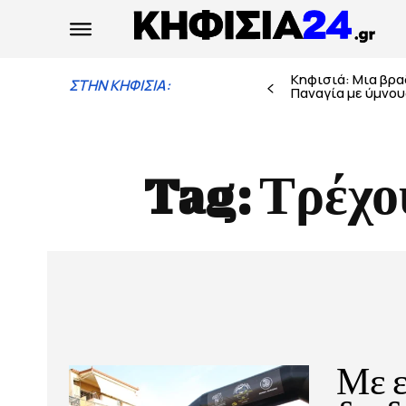
Κηφισιά: Μια βρ
ΣΤΗΝ ΚΗΦΙΣΙΑ:
Παναγία με ύμνους
Tag:
Τρέχο
Με ε