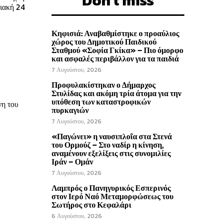
Don't miss
ιακή 24
Κηφισιά: Αναβαθμίστηκε ο προαύλιος
χώρος του Δημοτικού Παιδικού
Σταθμού «Σοφία Γκίκα» – Πιο όμορφο
και ασφαλές περιβάλλον για τα παιδιά
7 Αυγούστου, 2026
Προφυλακίστηκαν ο Δήμαρχος
Στυλίδας και ακόμη τρία άτομα για την
υπόθεση των καταστροφικών
νη του
πυρκαγιών
7 Αυγούστου, 2026
«Παγώνει» η ναυσιπλοΐα στα Στενά
του Ορμούζ – Στο ναδίρ η κίνηση,
αναμένουν εξελίξεις στις συνομιλίες
Ιράν – Ομάν
7 Αυγούστου, 2026
Λαμπρός ο Πανηγυρικός Εσπερινός
στον Ιερό Ναό Μεταμορφώσεως του
Σωτήρος στο Κεφαλάρι
6 Αυγούστου, 2026