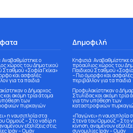
φατα
Δημοφιλή
: Αναβαθμίστηκε ο
Κηφισιά: Αναβαθμίστηκε ο
ος χώρος του Δημοτικού
προαύλιος χώρος του Δη
ύ Σταθμού «Σοφία Γκίκα»
Παιδικού Σταθμού «Σοφία
μορφο και ασφαλές
– Πιο όμορφο και ασφαλές
λον για τα παιδιά
περιβάλλον για τα παιδιά
κίστηκαν ο Δήμαρχος
Προφυλακίστηκαν ο Δήμα
ς και ακόμη τρία άτομα
Στυλίδας και ακόμη τρία 
 υπόθεση των
για την υπόθεση των
ροφικών πυρκαγιών
καταστροφικών πυρκαγι
ι» η ναυσιπλοΐα στα
«Παγώνει» η ναυσιπλοΐα 
ου Ορμούζ – Στο ναδίρ η
Στενά του Ορμούζ – Στο ν
αναμένουν εξελίξεις στις
κίνηση, αναμένουν εξελίξε
ίες Ιράν – Ομάν
συνομιλίες Ιράν – Ομάν