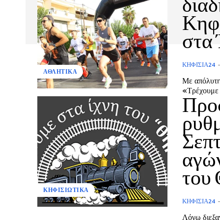
διαδ
Κηφι
στα 
ΚΗΦΙΣΙΆ24
ΑΘΛΗΤΙΚΑ
Με απόλυτη
«Τρέχουμε σ
Προ
ρυθμ
Σεπτ
αγών
του
ΚΗΦΙΣΙΩΤΙΚΑ
ΚΗΦΙΣΙΆ24
Λόγω διεξα