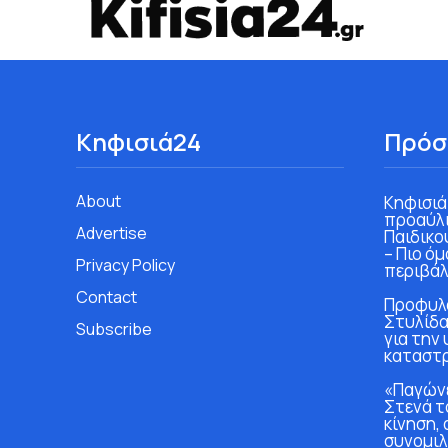
Κηφισιά24
Πρόσ
About
Κηφισιά
προαύλι
Advertise
Παιδικο
– Πιο ό
Privacy Policy
περιβάλ
Contact
Προφυλα
Στυλίδα
Subscribe
για την
καταστ
«Παγώνε
Στενά τ
κίνηση, 
συνομιλ