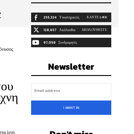
ε
255,324
Υποστηρικτές
ΚΆΝΤΕ LIKE
128,657
Ακόλουθοι
ΑΚΟΛΟΥΘΉΣΤΕ
97,058
Συνδρομητές
ιόνυσος
ΓΊΝΕΤΕ ΣΥΝΔΡΟΜΗΤΉΣ
Newsletter
του
ίχνη
I WANT IN
τα ίχνη