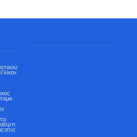
μοτικού
 Γκίκα»
ρχος
άτομα
ών
στα
αδίρ η
ις στις