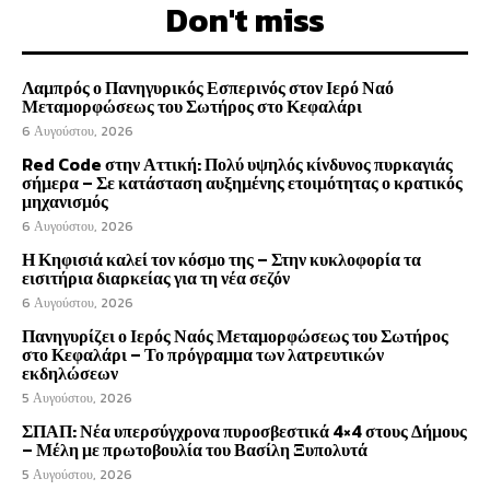
Don't miss
Λαμπρός ο Πανηγυρικός Εσπερινός στον Ιερό Ναό
Μεταμορφώσεως του Σωτήρος στο Κεφαλάρι
6 Αυγούστου, 2026
Red Code στην Αττική: Πολύ υψηλός κίνδυνος πυρκαγιάς
σήμερα – Σε κατάσταση αυξημένης ετοιμότητας ο κρατικός
μηχανισμός
6 Αυγούστου, 2026
Η Κηφισιά καλεί τον κόσμο της – Στην κυκλοφορία τα
εισιτήρια διαρκείας για τη νέα σεζόν
6 Αυγούστου, 2026
Πανηγυρίζει ο Ιερός Ναός Μεταμορφώσεως του Σωτήρος
στο Κεφαλάρι – Το πρόγραμμα των λατρευτικών
εκδηλώσεων
5 Αυγούστου, 2026
ΣΠΑΠ: Νέα υπερσύγχρονα πυροσβεστικά 4×4 στους Δήμους
– Μέλη με πρωτοβουλία του Βασίλη Ξυπολυτά
5 Αυγούστου, 2026