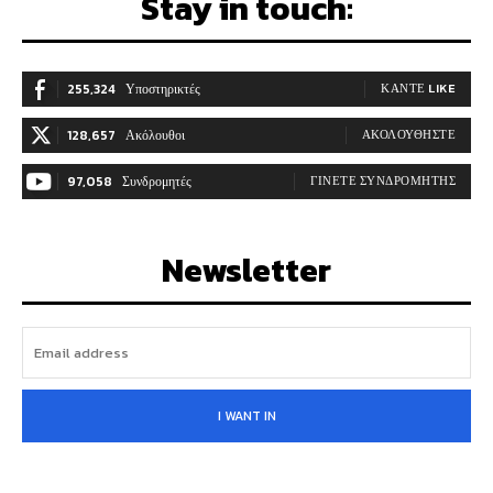
Stay in touch:
255,324
Υποστηρικτές
ΚΆΝΤΕ LIKE
128,657
Ακόλουθοι
ΑΚΟΛΟΥΘΉΣΤΕ
97,058
Συνδρομητές
ΓΊΝΕΤΕ ΣΥΝΔΡΟΜΗΤΉΣ
Newsletter
I WANT IN