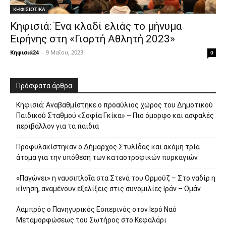
ΚΗΦΙΣΙΩΤΙΚΑ
Κηφισιά: Ένα κλαδί ελιάς το μήνυμα
Ειρήνης στη «Γιορτή Αθλητή 2023»
Κηφισιά24
-
9 Μαΐου, 2023
0
Πρόσφατα άρθρα
Κηφισιά: Αναβαθμίστηκε ο προαύλιος χώρος του Δημοτικού
Παιδικού Σταθμού «Σοφία Γκίκα» – Πιο όμορφο και ασφαλές
περιβάλλον για τα παιδιά
Προφυλακίστηκαν ο Δήμαρχος Στυλίδας και ακόμη τρία
άτομα για την υπόθεση των καταστροφικών πυρκαγιών
«Παγώνει» η ναυσιπλοΐα στα Στενά του Ορμούζ – Στο ναδίρ η
κίνηση, αναμένουν εξελίξεις στις συνομιλίες Ιράν – Ομάν
Λαμπρός ο Πανηγυρικός Εσπερινός στον Ιερό Ναό
Μεταμορφώσεως του Σωτήρος στο Κεφαλάρι