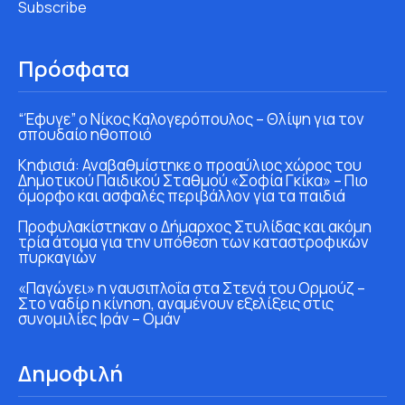
Subscribe
Πρόσφατα
“Έφυγε” ο Νίκος Καλογερόπουλος – Θλίψη για τον
σπουδαίο ηθοποιό
Κηφισιά: Αναβαθμίστηκε ο προαύλιος χώρος του
Δημοτικού Παιδικού Σταθμού «Σοφία Γκίκα» – Πιο
όμορφο και ασφαλές περιβάλλον για τα παιδιά
Προφυλακίστηκαν ο Δήμαρχος Στυλίδας και ακόμη
τρία άτομα για την υπόθεση των καταστροφικών
πυρκαγιών
«Παγώνει» η ναυσιπλοΐα στα Στενά του Ορμούζ –
Στο ναδίρ η κίνηση, αναμένουν εξελίξεις στις
συνομιλίες Ιράν – Ομάν
Δημοφιλή