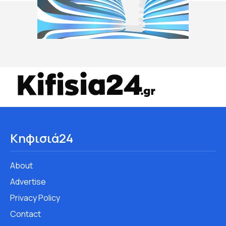
Κηφισιά24
About
Advertise
Privacy Policy
Contact