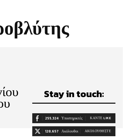
ροβλύτης
γίου
Stay in touch:
ου
255,324
Υποστηρικτές
ΚΆΝΤΕ LIKE
128,657
Ακόλουθοι
ΑΚΟΛΟΥΘΉΣΤΕ