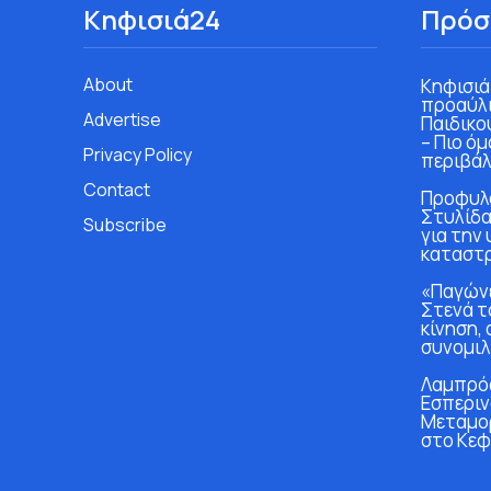
Κηφισιά24
Πρόσ
About
Κηφισιά
προαύλι
Advertise
Παιδικο
– Πιο ό
Privacy Policy
περιβάλ
Contact
Προφυλα
Στυλίδα
Subscribe
για την
καταστ
«Παγώνε
Στενά τ
κίνηση, 
συνομιλ
Λαμπρός
Εσπεριν
Μεταμο
στο Κεφ