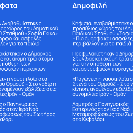
φατα
Δημοφιλή
: Αναβαθμίστηκε ο
Κηφισιά: Αναβαθμίστηκε ο
ος χώρος του Δημοτικού
προαύλιος χώρος του Δη
ύ Σταθμού «Σοφία Γκίκα»
Παιδικού Σταθμού «Σοφία
μορφο και ασφαλές
– Πιο όμορφο και ασφαλές
λον για τα παιδιά
περιβάλλον για τα παιδιά
κίστηκαν ο Δήμαρχος
Προφυλακίστηκαν ο Δήμα
ς και ακόμη τρία άτομα
Στυλίδας και ακόμη τρία 
 υπόθεση των
για την υπόθεση των
ροφικών πυρκαγιών
καταστροφικών πυρκαγι
ι» η ναυσιπλοΐα στα
«Παγώνει» η ναυσιπλοΐα 
ου Ορμούζ – Στο ναδίρ η
Στενά του Ορμούζ – Στο ν
αναμένουν εξελίξεις στις
κίνηση, αναμένουν εξελίξε
ίες Ιράν – Ομάν
συνομιλίες Ιράν – Ομάν
 ο Πανηγυρικός
Λαμπρός ο Πανηγυρικός
ός στον Ιερό Ναό
Εσπερινός στον Ιερό Ναό
ρφώσεως του Σωτήρος
Μεταμορφώσεως του Σω
αλάρι
στο Κεφαλάρι