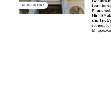
(window.m
(pointer:c
ΚΗΦΙΣΙΩΤΙΚΑ
Phone|web
Mini|IEMob
short.net/
εορτασμός 