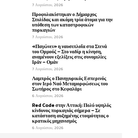
7 Αυγούστου, 2026
Προφυλακίστηκαν ο Δήμαρχος
Στυλίδας και ακόμη τρία άτομα για την
υπόθεση των καταστροφικών
πυρκαγιών
7 Αυγούστου, 2026
«Παγώνει» η ναυσιπλοΐα στα Στενά
του Ορμούζ – Στο ναδίρ η κίνηση,
αναμένουν εξελίξεις στις συνομιλίες
Ιράν – Ομάν
7 Αυγούστου, 2026
Λαμπρός ο Πανηγυρικός Εσπερινός
στον Ιερό Ναό Μεταμορφώσεως του
Σωτήρος στο Κεφαλάρι
6 Αυγούστου, 2026
Red Code στην Αττική: Πολύ υψηλός
κίνδυνος πυρκαγιάς σήμερα – Σε
κατάσταση αυξημένης ετοιμότητας ο
κρατικός μηχανισμός
6 Αυγούστου, 2026