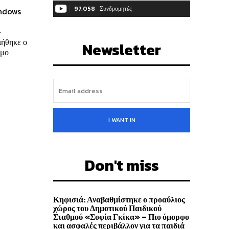
97,058
Συνδρομητές
indows
ΓΊΝΕΤΕ ΣΥΝΔΡΟΜΗΤΉΣ
-
ιήθηκε ο
Newsletter
υμο
I WANT IN
Don't miss
Κηφισιά: Αναβαθμίστηκε ο προαύλιος
χώρος του Δημοτικού Παιδικού
Σταθμού «Σοφία Γκίκα» – Πιο όμορφο
και ασφαλές περιβάλλον για τα παιδιά