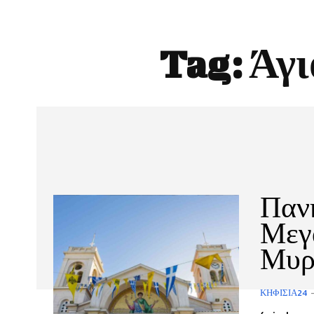
Tag:
Άγι
Πανη
Μεγ
Μυρ
ΚΗΦΙΣΙΆ24