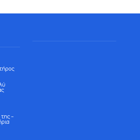
τήρος
λύ
άς
 της –
ήρια