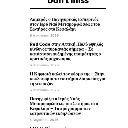
Don't miss
Λαμπρός ο Πανηγυρικός Εσπερινός
στον Ιερό Ναό Μεταμορφώσεως του
Σωτήρος στο Κεφαλάρι
6 Αυγούστου, 2026
Red Code στην Αττική: Πολύ υψηλός
κίνδυνος πυρκαγιάς σήμερα – Σε
κατάσταση αυξημένης ετοιμότητας ο
κρατικός μηχανισμός
6 Αυγούστου, 2026
Η Κηφισιά καλεί τον κόσμο της – Στην
κυκλοφορία τα εισιτήρια διαρκείας για
τη νέα σεζόν
6 Αυγούστου, 2026
Πανηγυρίζει ο Ιερός Ναός
Μεταμορφώσεως του Σωτήρος στο
Κεφαλάρι – Το πρόγραμμα των
λατρευτικών εκδηλώσεων
5 Αυγούστου, 2026