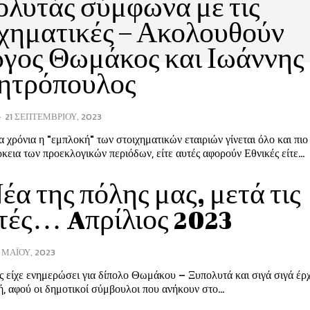
λυτάς σύμφωνα με τις
χηματικές – Ακολουθούν
γος Θωμάκος και Ιωάννης
ητρόπουλος
-
21 ΣΕΠΤΕΜΒΡΊΟΥ, 2023
α χρόνια η "εμπλοκή" των στοιχηματικών εταιριών γίνεται όλο και πι
ρκεια των προεκλογικών περιόδων, είτε αυτές αφορούν Εθνικές είτε...
έα της πόλης μας, μετά τις
τές… Aπρίλιος 2023
1 ΜΑΪ́ΟΥ, 2023
 είχε ενημερώσει για δίπολο Θωμάκου – Ξυπολυτά και σιγά σιγά έρχ
, αφού οι δημοτικοί σύμβουλοι που ανήκουν στο...