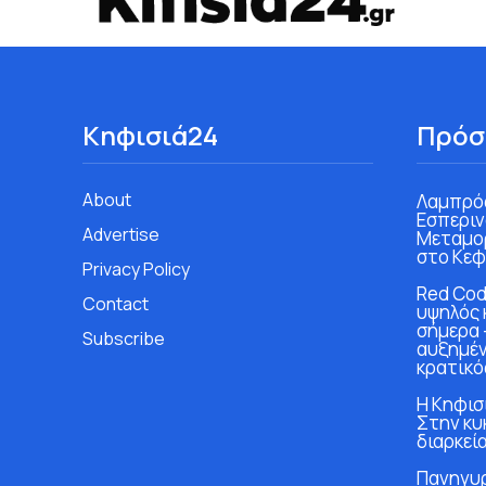
Κηφισιά24
Πρόσ
About
Λαμπρός
Εσπεριν
Advertise
Μεταμο
στο Κεφ
Privacy Policy
Red Cod
Contact
υψηλός 
σήμερα 
Subscribe
αυξημέν
κρατικό
Η Κηφισι
Στην κυ
διαρκεία
Πανηγυρ