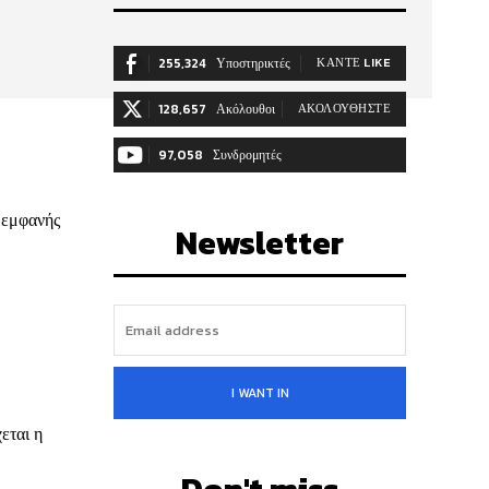
255,324
Υποστηρικτές
ΚΆΝΤΕ LIKE
128,657
Ακόλουθοι
ΑΚΟΛΟΥΘΉΣΤΕ
97,058
Συνδρομητές
ΓΊΝΕΤΕ ΣΥΝΔΡΟΜΗΤΉΣ
ο εμφανής
Newsletter
I WANT IN
εται η