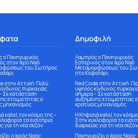
φατα
Δημοφιλή
 ο Πανηγυρικός
Λαμπρός ο Πανηγυρικός
ός στον Ιερό Ναό
Εσπερινός στον Ιερό Ναό
ρφώσεως του Σωτήρος
Μεταμορφώσεως του Σω
αλάρι
στο Κεφαλάρι
e στην Αττική: Πολύ
Red Code στην Αττική: Πο
κίνδυνος πυρκαγιάς
υψηλός κίνδυνος πυρκαγι
– Σε κατάσταση
σήμερα – Σε κατάσταση
ης ετοιμότητας ο
αυξημένης ετοιμότητας ο
ς μηχανισμός
κρατικός μηχανισμός
ά καλεί τον κόσμο της –
Η Κηφισιά καλεί τον κόσμο
κλοφορία τα εισιτήρια
Στην κυκλοφορία τα εισιτ
ς για τη νέα σεζόν
διαρκείας για τη νέα σεζόν
ίζει ο Ιερός Ναός
Πανηγυρίζει ο Ιερός Ναός