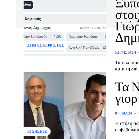
Ξυπο
στοι
Γιώρ
Δημ
ΔΗΜΟΣ ΚΗΦΙΣΙΑΣ
ΚΗΦΙΣΙΆ24
Τα τελευταί
κατά τη διά
Τα Ν
γιορ
KIFISIA24
-
Η στήλη σας
επιβεβαίωσή
ΕΙΔΗΣΕΙΣ