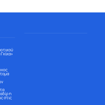
μοτικού
 Γκίκα»
ρχος
άτομα
ών
στα
αδίρ η
ις στις