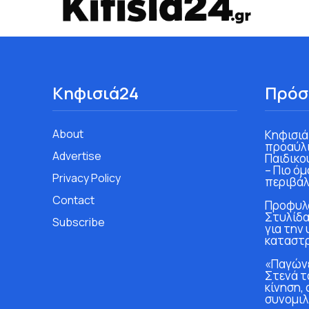
Κηφισιά24
Πρόσ
About
Κηφισιά
προαύλι
Advertise
Παιδικο
– Πιο ό
Privacy Policy
περιβάλ
Contact
Προφυλα
Στυλίδα
Subscribe
για την
καταστ
«Παγώνε
Στενά τ
κίνηση, 
συνομιλ