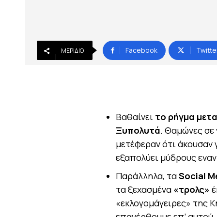
Facebook
Twitte
ΜΕΡΊΔΙΟ
Βαθαίνει
το ρήγμα μετ
Ξυπολυτά
. Θαμώνες σε
μετέφεραν ότι άκουσαν 
εξαπολύει μύδρους εναν
Παράλληλα, τα
Social
M
τα ξεχασμένα
«τρολς»
έ
«εκλογομάγειρες» της Κ
επανέρθουμε επ’ αυτού.