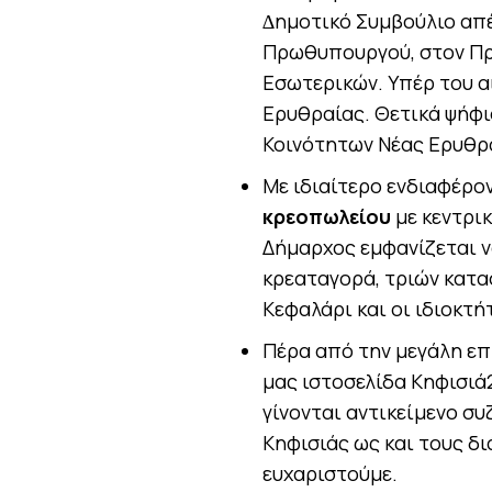
∆ηµοτικό Συµβούλιο απ
Πρωθυπουργού, στον Πρ
Εσωτερικών. Υπέρ του 
Ερυθραίας. Θετικά ψήφι
Κοινότητων Νέας Ερυθρα
Με ιδιαίτερο ενδιαφέρο
κρεοπωλείου
με κεντρι
Δήμαρχος εμφανίζεται ν
κρεαταγορά, τριών κατ
Κεφαλάρι και οι ιδιοκτή
Πέρα από την μεγάλη επ
μας ιστοσελίδα Κηφισιά2
γίνονται αντικείμενο συ
Κηφισιάς ως και τους δ
ευχαριστούμε.