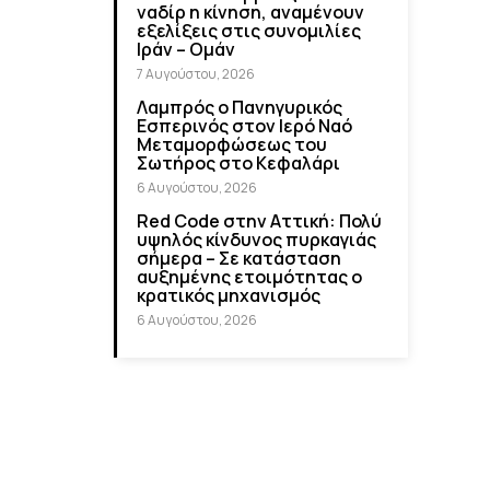
ναδίρ η κίνηση, αναμένουν
εξελίξεις στις συνομιλίες
Ιράν – Ομάν
7 Αυγούστου, 2026
Λαμπρός ο Πανηγυρικός
Εσπερινός στον Ιερό Ναό
Μεταμορφώσεως του
Σωτήρος στο Κεφαλάρι
6 Αυγούστου, 2026
Red Code στην Αττική: Πολύ
υψηλός κίνδυνος πυρκαγιάς
σήμερα – Σε κατάσταση
αυξημένης ετοιμότητας ο
κρατικός μηχανισμός
6 Αυγούστου, 2026