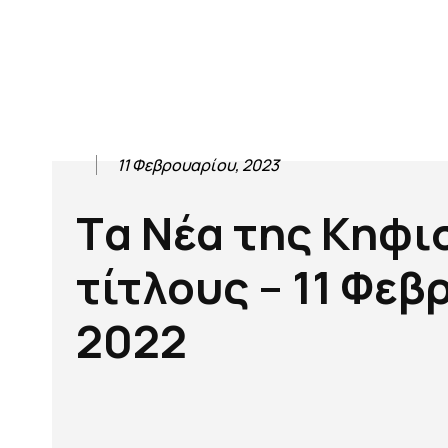
11 Φεβρουαρίου, 2023
Tα Νέα της Κηφι
τίτλους – 11 Φε
2022