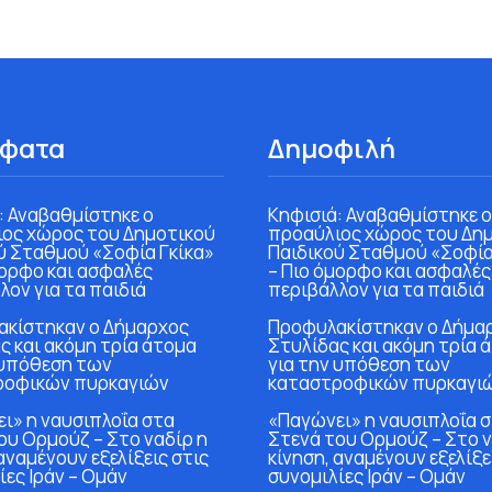
φατα
Δημοφιλή
: Αναβαθμίστηκε ο
Κηφισιά: Αναβαθμίστηκε ο
ος χώρος του Δημοτικού
προαύλιος χώρος του Δη
ύ Σταθμού «Σοφία Γκίκα»
Παιδικού Σταθμού «Σοφία
μορφο και ασφαλές
– Πιο όμορφο και ασφαλές
λον για τα παιδιά
περιβάλλον για τα παιδιά
κίστηκαν ο Δήμαρχος
Προφυλακίστηκαν ο Δήμα
ς και ακόμη τρία άτομα
Στυλίδας και ακόμη τρία 
 υπόθεση των
για την υπόθεση των
ροφικών πυρκαγιών
καταστροφικών πυρκαγι
ι» η ναυσιπλοΐα στα
«Παγώνει» η ναυσιπλοΐα 
ου Ορμούζ – Στο ναδίρ η
Στενά του Ορμούζ – Στο ν
αναμένουν εξελίξεις στις
κίνηση, αναμένουν εξελίξε
ίες Ιράν – Ομάν
συνομιλίες Ιράν – Ομάν