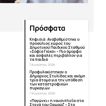
Πρόσφατα
Κηφισιά: Αναβαθμίστηκε ο
προαύλιος χώρος του
Δημοτικού Παιδικού Σταθμού
«Σοφία Γκίκα» – Πιο όμορφο
και ασφαλές περιβάλλον για
τα παιδιά
7 Αυγούστου, 2026
Προφυλακίστηκαν ο
Δήμαρχος Στυλίδας και ακόμη
τρία άτομα για την υπόθεση
των καταστροφικών
πυρκαγιών
7 Αυγούστου, 2026
«Παγώνει» η ναυσιπλοΐα στα
Στενά του Ορμούζ – Στο