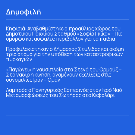
Δημοφιλή
Κηφισιά: Αναβαθμίστηκε ο προαύλιος χώρος του
Δημοτικού Παιδικού Σταθμού «Σοφία Γκίκα» – Πιο
όμορφο και ασφαλές περιβάλλον για τα παιδιά
Προφυλακίστηκαν ο Δήμαρχος Στυλίδας και ακόμη
τρία άτομα για την υπόθεση των καταστροφικών
πυρκαγιών
«Παγώνει» η ναυσιπλοΐα στα Στενά του Ορμούζ –
Στο ναδίρ η κίνηση, αναμένουν εξελίξεις στις
συνομιλίες Ιράν – Ομάν
Λαμπρός ο Πανηγυρικός Εσπερινός στον Ιερό Ναό
Μεταμορφώσεως του Σωτήρος στο Κεφαλάρι