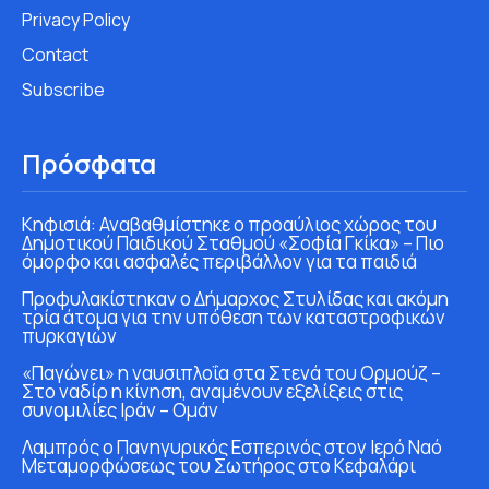
Privacy Policy
Contact
Subscribe
Πρόσφατα
Κηφισιά: Αναβαθμίστηκε ο προαύλιος χώρος του
Δημοτικού Παιδικού Σταθμού «Σοφία Γκίκα» – Πιο
όμορφο και ασφαλές περιβάλλον για τα παιδιά
Προφυλακίστηκαν ο Δήμαρχος Στυλίδας και ακόμη
τρία άτομα για την υπόθεση των καταστροφικών
πυρκαγιών
«Παγώνει» η ναυσιπλοΐα στα Στενά του Ορμούζ –
Στο ναδίρ η κίνηση, αναμένουν εξελίξεις στις
συνομιλίες Ιράν – Ομάν
Λαμπρός ο Πανηγυρικός Εσπερινός στον Ιερό Ναό
Μεταμορφώσεως του Σωτήρος στο Κεφαλάρι