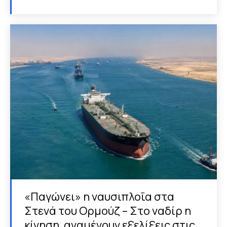
«Παγώνει» η ναυσιπλοΐα στα
Στενά του Ορμούζ – Στο ναδίρ η
κίνηση, αναμένουν εξελίξεις στις