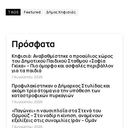
TAGS
Featured
Δήμος Κηφισιάς
Πρόσφατα
Κηφισιά: Αναβαθμίστηκε ο προαύλιος χώρος
του Δημοτικού Παιδικού Σταθμού «Σοφία
Γκίκα» – Πιο όμορφο και ασφαλές περιβάλλον
για τα παιδιά
7 Αυγούστου, 2026
Προφυλακίστηκαν ο Δήμαρχος Στυλίδας και
ακόμη τρία άτομα για την υπόθεση των
καταστροφικών πυρκαγιών
7 Αυγούστου, 2026
«Παγώνει» η ναυσιπλοΐα στα Στενά του
Ορμούζ – Στο ναδίρ η κίνηση, αναμένουν
εξελίξεις στις συνομιλίες Ιράν – Ομάν
7 Αυγούστου, 2026