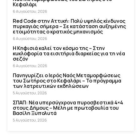
Κεφαλάρι
6 Αυγούστου, 2026
Red Code στην Αττική: Πολύ υψηλός κίνδυνος
πυρκαγιάς σήμερα – Σε κατάσταση αυξημένης
ετοιμότητας ο κρατικός μηχανισμός
6 Αυγούστου, 2026
Η Κηφισιά καλεί τον κόσμο της – Στην
κυκλοφορία τα εισιτήρια διαρκείας για τη νέα
σεζόν
6 Αυγούστου, 2026
Πανηγυρίζει ο Ιερός Ναός Μεταμορφώσεως
του Σωτήρος στο Κεφαλάρι – Το πρόγραμμα
των λατρευτικών εκδηλώσεων
5 Αυγούστου, 2026
ΣΠΑΠ: Νέα υπερσύγχρονα πυροσβεστικά 4×4
στους Δήμους – Μέλη με πρωτοβουλία του
Βασίλη Ξυπολυτά
5 Αυγούστου, 2026