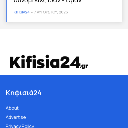
συνομιλίες Ιράν – Ομάν
KIFISIA24
-
7 ΑΥΓΟΎΣΤΟΥ, 2026
Κηφισιά24
About
Advertise
Privacy Policy