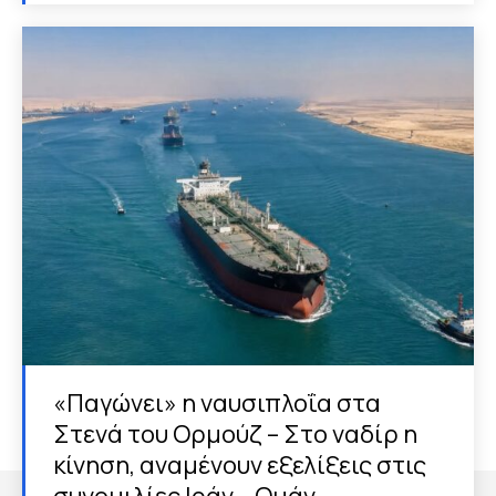
«Παγώνει» η ναυσιπλοΐα στα
Στενά του Ορμούζ – Στο ναδίρ η
κίνηση, αναμένουν εξελίξεις στις