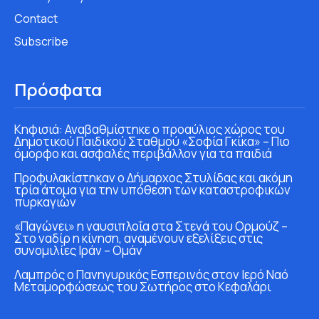
Contact
Subscribe
Πρόσφατα
Κηφισιά: Αναβαθμίστηκε ο προαύλιος χώρος του
Δημοτικού Παιδικού Σταθμού «Σοφία Γκίκα» – Πιο
όμορφο και ασφαλές περιβάλλον για τα παιδιά
Προφυλακίστηκαν ο Δήμαρχος Στυλίδας και ακόμη
τρία άτομα για την υπόθεση των καταστροφικών
πυρκαγιών
«Παγώνει» η ναυσιπλοΐα στα Στενά του Ορμούζ –
Στο ναδίρ η κίνηση, αναμένουν εξελίξεις στις
συνομιλίες Ιράν – Ομάν
Λαμπρός ο Πανηγυρικός Εσπερινός στον Ιερό Ναό
Μεταμορφώσεως του Σωτήρος στο Κεφαλάρι