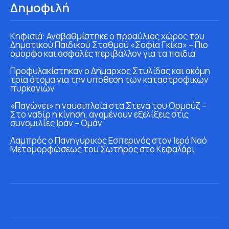
Δημοφιλή
Κηφισιά: Αναβαθμίστηκε ο προαύλιος χώρος του
Δημοτικού Παιδικού Σταθμού «Σοφία Γκίκα» – Πιο
όμορφο και ασφαλές περιβάλλον για τα παιδιά
Προφυλακίστηκαν ο Δήμαρχος Στυλίδας και ακόμη
τρία άτομα για την υπόθεση των καταστροφικών
πυρκαγιών
«Παγώνει» η ναυσιπλοΐα στα Στενά του Ορμούζ –
Στο ναδίρ η κίνηση, αναμένουν εξελίξεις στις
συνομιλίες Ιράν – Ομάν
Λαμπρός ο Πανηγυρικός Εσπερινός στον Ιερό Ναό
Μεταμορφώσεως του Σωτήρος στο Κεφαλάρι