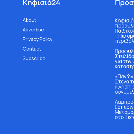
Κηφισιά24
Πρόσ
About
Κηφισιά
προαύλι
Advertise
Παιδικο
– Πιο ό
Privacy Policy
περιβάλ
Contact
Προφυλα
Στυλίδα
Subscribe
για την
καταστ
«Παγώνε
Στενά τ
κίνηση, 
συνομιλ
Λαμπρός
Εσπεριν
Μεταμο
στο Κεφ