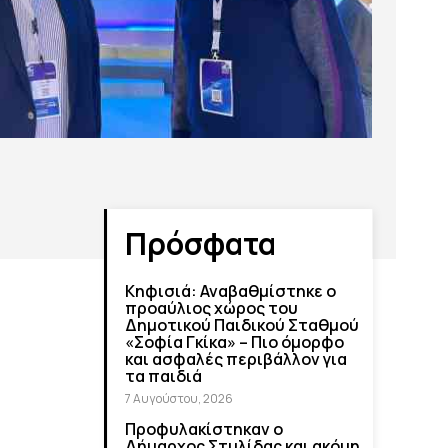
Πρόσφατα
Κηφισιά: Αναβαθμίστηκε ο
προαύλιος χώρος του
Δημοτικού Παιδικού Σταθμού
«Σοφία Γκίκα» – Πιο όμορφο
και ασφαλές περιβάλλον για
τα παιδιά
7 Αυγούστου, 2026
Προφυλακίστηκαν ο
Δήμαρχος Στυλίδας και ακόμη