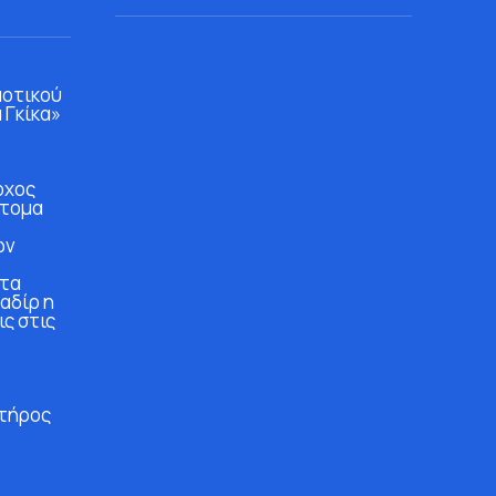
μοτικού
 Γκίκα»
ρχος
άτομα
ών
στα
αδίρ η
ις στις
τήρος