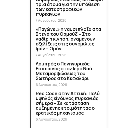
τρία άτομα για την υπόθεση
των καταστροφικών
πυρκαγιών
7 Αυγούστου, 2026
«Παγώνει» η ναυσιπλοΐα στα
Στενά του Ορμούζ – Στο
ναδίρ η κίνηση, αναμένουν
εξελίξεις στις συνομιλίες
Ιράν – Ομάν
7 Αυγούστου, 2026
Λαμπρός ο Πανηγυρικός
Εσπερινός στον Ιερό Ναό
Μεταμορφώσεως του
Σωτήρος στο Κεφαλάρι
6 Αυγούστου, 2026
Red Code στην Αττική: Πολύ
υψηλός κίνδυνος πυρκαγιάς
σήμερα – Σε κατάσταση
αυξημένης ετοιμότητας ο
κρατικός μηχανισμός
6 Αυγούστου, 2026