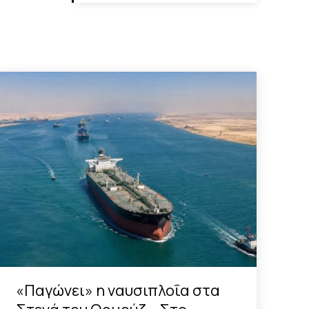
«Παγώνει» η ναυσιπλοΐα στα