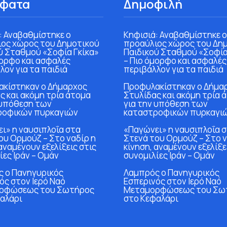
φατα
Δημοφιλή
: Αναβαθμίστηκε ο
Κηφισιά: Αναβαθμίστηκε ο
ος χώρος του Δημοτικού
προαύλιος χώρος του Δη
ύ Σταθμού «Σοφία Γκίκα»
Παιδικού Σταθμού «Σοφία
μορφο και ασφαλές
– Πιο όμορφο και ασφαλές
λον για τα παιδιά
περιβάλλον για τα παιδιά
κίστηκαν ο Δήμαρχος
Προφυλακίστηκαν ο Δήμα
ς και ακόμη τρία άτομα
Στυλίδας και ακόμη τρία 
 υπόθεση των
για την υπόθεση των
ροφικών πυρκαγιών
καταστροφικών πυρκαγι
ι» η ναυσιπλοΐα στα
«Παγώνει» η ναυσιπλοΐα 
ου Ορμούζ – Στο ναδίρ η
Στενά του Ορμούζ – Στο ν
αναμένουν εξελίξεις στις
κίνηση, αναμένουν εξελίξε
ίες Ιράν – Ομάν
συνομιλίες Ιράν – Ομάν
 ο Πανηγυρικός
Λαμπρός ο Πανηγυρικός
ός στον Ιερό Ναό
Εσπερινός στον Ιερό Ναό
ρφώσεως του Σωτήρος
Μεταμορφώσεως του Σω
αλάρι
στο Κεφαλάρι