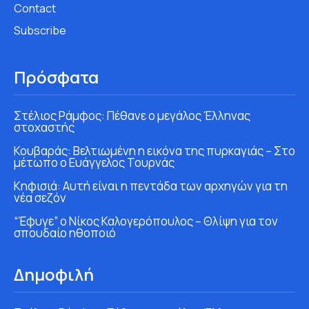
Contact
Subscribe
Πρόσφατα
Στέλιος Ράμφος: Πέθανε ο μεγάλος Έλληνας
στοχαστής
Κουβαράς: Βελτιωμένη η εικόνα της πυρκαγιάς – Στο
μέτωπο ο Ευάγγελος Τουρνάς
Κηφισιά: Αυτή είναι η πεντάδα των αρχηγών για τη
νέα σεζόν
“Έφυγε” ο Νίκος Καλογερόπουλος – Θλίψη για τον
σπουδαίο ηθοποιό
Δημοφιλή