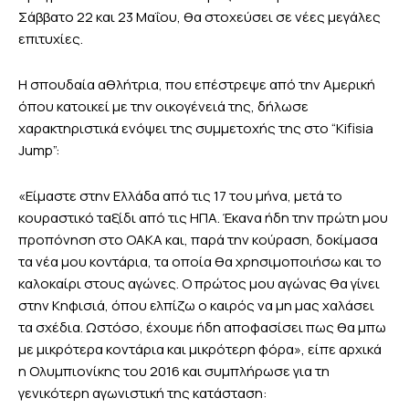
Σάββατο 22 και 23 Μαΐου, θα στοχεύσει σε νέες μεγάλες
επιτυχίες.
Η σπουδαία αθλήτρια, που επέστρεψε από την Αμερική
όπου κατοικεί με την οικογένειά της, δήλωσε
χαρακτηριστικά ενόψει της συμμετοχής της στο “Kifisia
Jump”:
«Είμαστε στην Ελλάδα από τις 17 του μήνα, μετά το
κουραστικό ταξίδι από τις ΗΠΑ. Έκανα ήδη την πρώτη μου
προπόνηση στο ΟΑΚΑ και, παρά την κούραση, δοκίμασα
τα νέα μου κοντάρια, τα οποία θα χρησιμοποιήσω και το
καλοκαίρι στους αγώνες. Ο πρώτος μου αγώνας θα γίνει
στην Κηφισιά, όπου ελπίζω ο καιρός να μη μας χαλάσει
τα σχέδια. Ωστόσο, έχουμε ήδη αποφασίσει πως θα μπω
με μικρότερα κοντάρια και μικρότερη φόρα», είπε αρχικά
η Ολυμπιονίκης του 2016 και συμπλήρωσε για τη
γενικότερη αγωνιστική της κατάσταση: