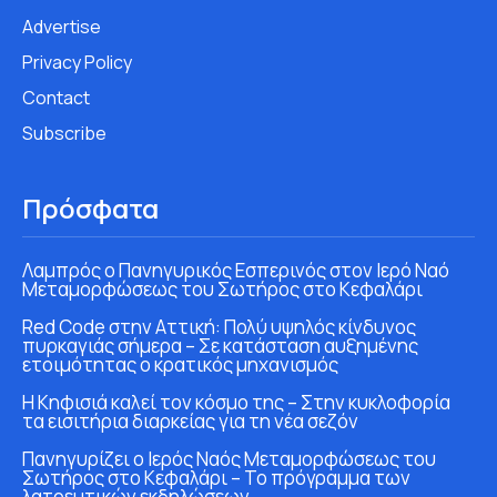
Advertise
Privacy Policy
Contact
Subscribe
Πρόσφατα
Λαμπρός ο Πανηγυρικός Εσπερινός στον Ιερό Ναό
Μεταμορφώσεως του Σωτήρος στο Κεφαλάρι
Red Code στην Αττική: Πολύ υψηλός κίνδυνος
πυρκαγιάς σήμερα – Σε κατάσταση αυξημένης
ετοιμότητας ο κρατικός μηχανισμός
Η Κηφισιά καλεί τον κόσμο της – Στην κυκλοφορία
τα εισιτήρια διαρκείας για τη νέα σεζόν
Πανηγυρίζει ο Ιερός Ναός Μεταμορφώσεως του
Σωτήρος στο Κεφαλάρι – Το πρόγραμμα των
λατρευτικών εκδηλώσεων