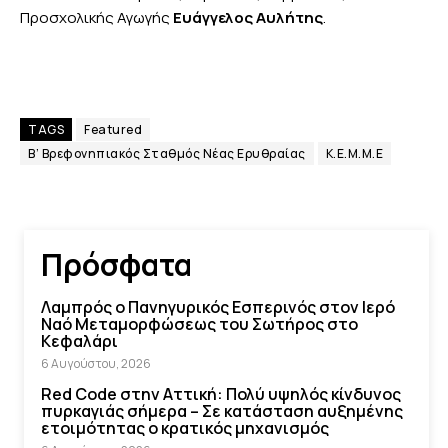
Προσχολικής Αγωγής
Ευάγγελος Αυλήτης
.
TAGS
Featured
Β’ Βρεφονηπιακός Σταθμός Νέας Ερυθραίας
Κ.Ε.Μ.Μ.Ε
Πρόσφατα
Λαμπρός ο Πανηγυρικός Εσπερινός στον Ιερό
Ναό Μεταμορφώσεως του Σωτήρος στο
Κεφαλάρι
6 Αυγούστου, 2026
Red Code στην Αττική: Πολύ υψηλός κίνδυνος
πυρκαγιάς σήμερα – Σε κατάσταση αυξημένης
ετοιμότητας ο κρατικός μηχανισμός