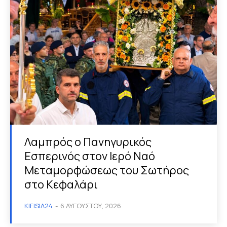
Λαμπρός ο Πανηγυρικός
Εσπερινός στον Ιερό Ναό
Μεταμορφώσεως του Σωτήρος
στο Κεφαλάρι
KIFISIA24
-
6 ΑΥΓΟΎΣΤΟΥ, 2026