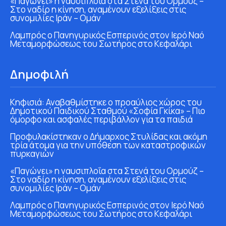
«Παγώνει» η ναυσιπλοΐα στα Στενά του Ορμούζ –
Στο ναδίρ η κίνηση, αναμένουν εξελίξεις στις
συνομιλίες Ιράν – Ομάν
Λαμπρός ο Πανηγυρικός Εσπερινός στον Ιερό Ναό
Μεταμορφώσεως του Σωτήρος στο Κεφαλάρι
Δημοφιλή
Κηφισιά: Αναβαθμίστηκε ο προαύλιος χώρος του
Δημοτικού Παιδικού Σταθμού «Σοφία Γκίκα» – Πιο
όμορφο και ασφαλές περιβάλλον για τα παιδιά
Προφυλακίστηκαν ο Δήμαρχος Στυλίδας και ακόμη
τρία άτομα για την υπόθεση των καταστροφικών
πυρκαγιών
«Παγώνει» η ναυσιπλοΐα στα Στενά του Ορμούζ –
Στο ναδίρ η κίνηση, αναμένουν εξελίξεις στις
συνομιλίες Ιράν – Ομάν
Λαμπρός ο Πανηγυρικός Εσπερινός στον Ιερό Ναό
Μεταμορφώσεως του Σωτήρος στο Κεφαλάρι