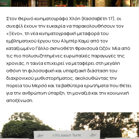
Στον θερινό κινηματογράφο Χλόη (Κασσαβέτη 17), οι
σινεφίλ έχουν την ευκαιρία να παρακολουθήσουν τον
«Ξένο», τη νέα κινηματογραφική μεταφορά του
εμβληματικού έργου του Αλμπέρ Καμύ από τον
καταξιωμένο Γάλλο σκηνοθέτη Φρανσουά Οζόν. Μία από
τις πιο πολυσυζητημένες ευρωπαϊκές παραγωγές της
χρονιάς, η ταινία επιχειρεί να μεταφέρει στη μεγάλη
οθόνη τη φιλοσοφική και υπαρξιακή διάσταση του
διαχρονικού μυθιστορήματος, ακολουθώντας την
πορεία του Μερσό και τα βαθύτερα ερωτήματα που θέτει
για την ανθρώπινη ύπαρξη, τη μοναξιά και την κοινωνική
αποξένωση.