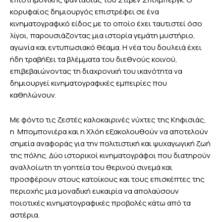
κορυφαίος δημιουργός επιστρέφει σε ένα
κινηματογραφικό είδος με το οποίο έχει ταυτιστεί όσο
λίγοι, παρουσιάζοντας μια ιστορία γεμάτη μυστήριο,
αγωνία και εντυπωσιακό θέαμα. Η νέα του δουλειά έχει
ήδη τραβήξει τα βλέμματα του διεθνούς κοινού,
επιβεβαιώνοντας τη διαχρονική του ικανότητα να
δημιουργεί κινηματογραφικές εμπειρίες που
καθηλώνουν.
Με φόντο τις ζεστές καλοκαιρινές νύχτες της Κηφισιάς,
η Μπομπονιέρα και η Χλόη εξακολουθούν να αποτελούν
σημεία αναφοράς για την πολιτιστική και ψυχαγωγική ζωή
της πόλης. Δύο ιστορικοί κινηματογράφοι που διατηρούν
αναλλοίωτη τη γοητεία του θερινού σινεμά και
προσφέρουν στους κατοίκους και τους επισκέπτες της
περιοχής μια μοναδική ευκαιρία να απολαύσουν
ποιοτικές κινηματογραφικές προβολές κάτω από τα
αστέρια.