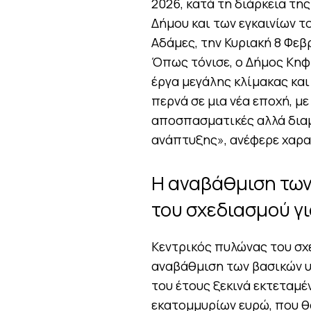
2026, κατά τη διάρκεια τη
Δήμου και των εγκαινίων 
Αδάμες, την Κυριακή 8 Φεβ
Όπως τόνισε, ο Δήμος Κηφι
έργα μεγάλης κλίμακας και
περνά σε μια νέα εποχή, μ
αποσπασματικές αλλά δια
ανάπτυξης», ανέφερε χαρα
Η αναβάθμιση τω
του σχεδιασμού γ
Κεντρικός πυλώνας του σχε
αναβάθμιση των βασικών υ
του έτους ξεκινά εκτετα
εκατομμυρίων ευρώ, που θ