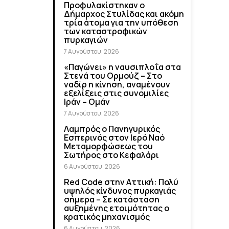
Προφυλακίστηκαν ο
Δήμαρχος Στυλίδας και ακόμη
τρία άτομα για την υπόθεση
των καταστροφικών
πυρκαγιών
7 Αυγούστου, 2026
«Παγώνει» η ναυσιπλοΐα στα
Στενά του Ορμούζ – Στο
ναδίρ η κίνηση, αναμένουν
εξελίξεις στις συνομιλίες
Ιράν – Ομάν
7 Αυγούστου, 2026
Λαμπρός ο Πανηγυρικός
Εσπερινός στον Ιερό Ναό
Μεταμορφώσεως του
Σωτήρος στο Κεφαλάρι
6 Αυγούστου, 2026
Red Code στην Αττική: Πολύ
υψηλός κίνδυνος πυρκαγιάς
σήμερα – Σε κατάσταση
αυξημένης ετοιμότητας ο
κρατικός μηχανισμός
6 Αυγούστου, 2026