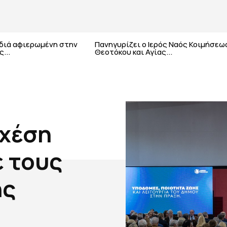
αδιά αφιερωμένη στην
Πανηγυρίζει ο Ιερός Ναός Κοιμήσεω
...
Θεοτόκου και Αγίας...
σχέση
 τους
ης