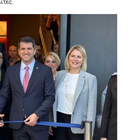
ίτες.