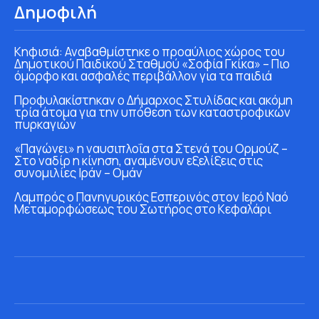
Δημοφιλή
Κηφισιά: Αναβαθμίστηκε ο προαύλιος χώρος του
Δημοτικού Παιδικού Σταθμού «Σοφία Γκίκα» – Πιο
όμορφο και ασφαλές περιβάλλον για τα παιδιά
Προφυλακίστηκαν ο Δήμαρχος Στυλίδας και ακόμη
τρία άτομα για την υπόθεση των καταστροφικών
πυρκαγιών
«Παγώνει» η ναυσιπλοΐα στα Στενά του Ορμούζ –
Στο ναδίρ η κίνηση, αναμένουν εξελίξεις στις
συνομιλίες Ιράν – Ομάν
Λαμπρός ο Πανηγυρικός Εσπερινός στον Ιερό Ναό
Μεταμορφώσεως του Σωτήρος στο Κεφαλάρι