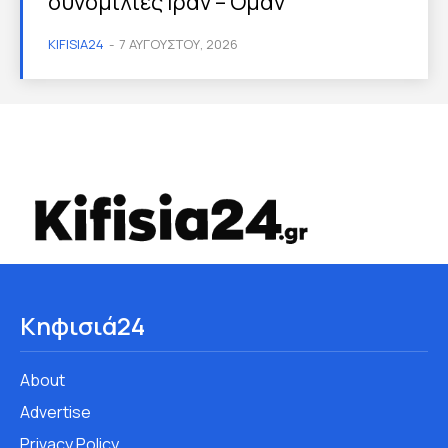
συνομιλίες Ιράν – Ομάν
KIFISIA24
-
7 ΑΥΓΟΎΣΤΟΥ, 2026
Κηφισιά24
About
Advertise
Privacy Policy