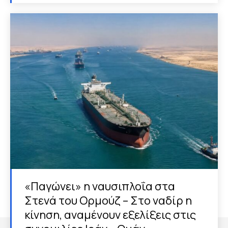
«Παγώνει» η ναυσιπλοΐα στα
Στενά του Ορμούζ – Στο ναδίρ η
κίνηση, αναμένουν εξελίξεις στις