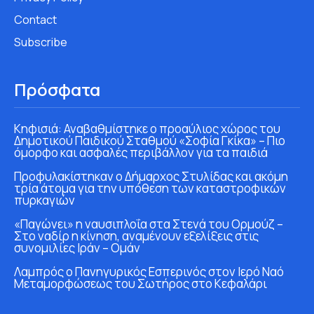
Contact
Subscribe
Πρόσφατα
Κηφισιά: Αναβαθμίστηκε ο προαύλιος χώρος του
Δημοτικού Παιδικού Σταθμού «Σοφία Γκίκα» – Πιο
όμορφο και ασφαλές περιβάλλον για τα παιδιά
Προφυλακίστηκαν ο Δήμαρχος Στυλίδας και ακόμη
τρία άτομα για την υπόθεση των καταστροφικών
πυρκαγιών
«Παγώνει» η ναυσιπλοΐα στα Στενά του Ορμούζ –
Στο ναδίρ η κίνηση, αναμένουν εξελίξεις στις
συνομιλίες Ιράν – Ομάν
Λαμπρός ο Πανηγυρικός Εσπερινός στον Ιερό Ναό
Μεταμορφώσεως του Σωτήρος στο Κεφαλάρι