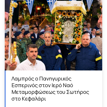
Λαμπρός ο Πανηγυρικός
Εσπερινός στον Ιερό Ναό
Μεταμορφώσεως του Σωτήρος
στο Κεφαλάρι