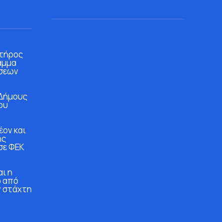
τήρος
αμμα
σεων
 Δήμους
ου
έον και
ης
σε ΦΕΚ
αι η
ω από
ν στάχτη