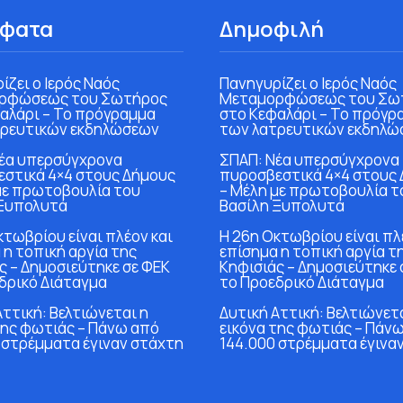
φατα
Δημοφιλή
ίζει ο Ιερός Ναός
Πανηγυρίζει ο Ιερός Ναός
ρφώσεως του Σωτήρος
Μεταμορφώσεως του Σω
αλάρι – Το πρόγραμμα
στο Κεφαλάρι – Το πρόγρ
τρευτικών εκδηλώσεων
των λατρευτικών εκδηλώ
έα υπερσύγχρονα
ΣΠΑΠ: Νέα υπερσύγχρονα
στικά 4×4 στους Δήμους
πυροσβεστικά 4×4 στους
με πρωτοβουλία του
– Μέλη με πρωτοβουλία τ
 Ξυπολυτά
Βασίλη Ξυπολυτά
κτωβρίου είναι πλέον και
Η 26η Οκτωβρίου είναι πλ
 η τοπική αργία της
επίσημα η τοπική αργία τ
ς – Δημοσιεύτηκε σε ΦΕΚ
Κηφισιάς – Δημοσιεύτηκε 
δρικό Διάταγμα
το Προεδρικό Διάταγμα
Αττική: Βελτιώνεται η
Δυτική Αττική: Βελτιώνετ
της φωτιάς – Πάνω από
εικόνα της φωτιάς – Πάν
 στρέμματα έγιναν στάχτη
144.000 στρέμματα έγινα