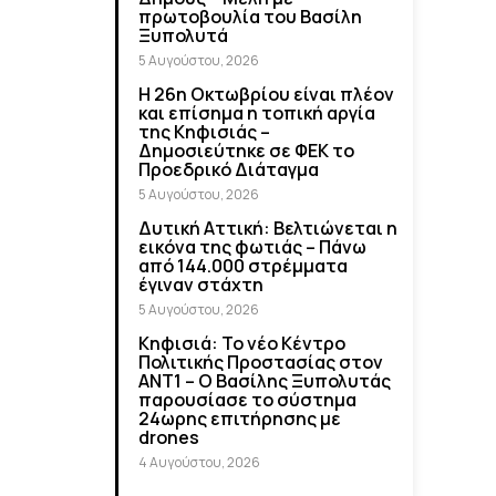
πρωτοβουλία του Βασίλη
Ξυπολυτά
5 Αυγούστου, 2026
Η 26η Οκτωβρίου είναι πλέον
και επίσημα η τοπική αργία
της Κηφισιάς –
Δημοσιεύτηκε σε ΦΕΚ το
Προεδρικό Διάταγμα
5 Αυγούστου, 2026
Δυτική Αττική: Βελτιώνεται η
εικόνα της φωτιάς – Πάνω
από 144.000 στρέμματα
έγιναν στάχτη
5 Αυγούστου, 2026
Κηφισιά: Το νέο Κέντρο
Πολιτικής Προστασίας στον
ΑΝΤ1 – Ο Βασίλης Ξυπολυτάς
παρουσίασε το σύστημα
24ωρης επιτήρησης με
drones
4 Αυγούστου, 2026