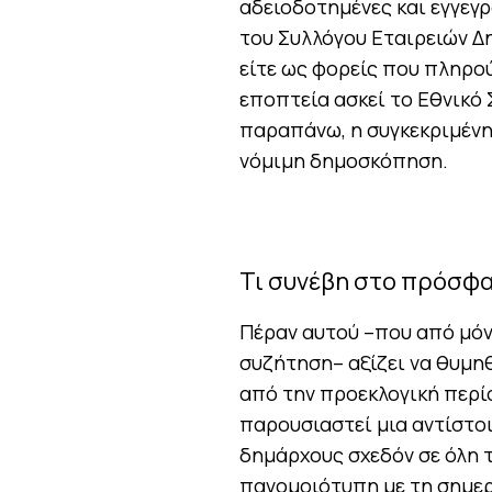
αδειοδοτημένες και εγγεγρ
του Συλλόγου Εταιρειών Δ
είτε ως φορείς που πληρού
εποπτεία ασκεί το Εθνικό
παραπάνω, η συγκεκριμένη
νόμιμη δημοσκόπηση.
Τι συνέβη στο πρόσφ
Πέραν αυτού –που από μόνο
συζήτηση– αξίζει να θυμη
από την προεκλογική περί
παρουσιαστεί μια αντίστο
δημάρχους σχεδόν σε όλη τ
πανομοιότυπη με τη σημε