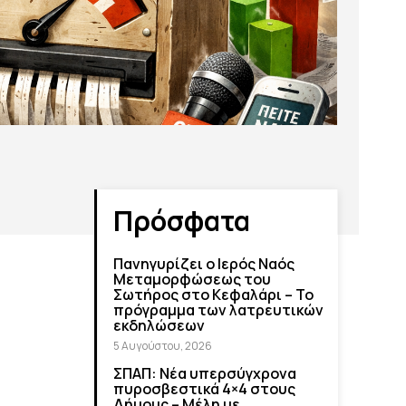
Πρόσφατα
Πανηγυρίζει ο Ιερός Ναός
Μεταμορφώσεως του
Σωτήρος στο Κεφαλάρι – Το
πρόγραμμα των λατρευτικών
εκδηλώσεων
5 Αυγούστου, 2026
ΣΠΑΠ: Νέα υπερσύγχρονα
πυροσβεστικά 4×4 στους
Δήμους – Μέλη με