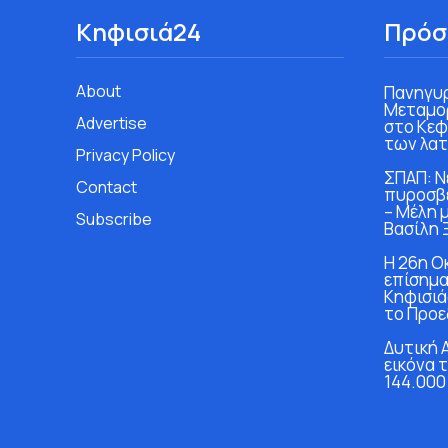
Κηφισιά24
Πρόσ
About
Πανηγυρ
Μεταμο
Advertise
στο Κεφ
των λα
Privacy Policy
ΣΠΑΠ: Ν
Contact
πυροσβε
– Μέλη 
Subscribe
Βασίλη
Η 26η Ο
επίσημα
Κηφισιά
το Προε
Δυτική 
εικόνα 
144.000