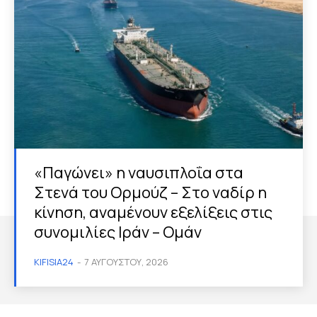
«Παγώνει» η ναυσιπλοΐα στα
Στενά του Ορμούζ – Στο ναδίρ η
κίνηση, αναμένουν εξελίξεις στις
συνομιλίες Ιράν – Ομάν
KIFISIA24
-
7 ΑΥΓΟΎΣΤΟΥ, 2026