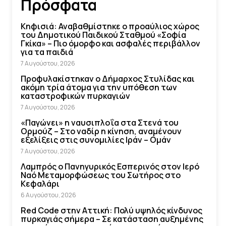
Πρόσφατα
Κηφισιά: Αναβαθμίστηκε ο προαύλιος χώρος
του Δημοτικού Παιδικού Σταθμού «Σοφία
Γκίκα» – Πιο όμορφο και ασφαλές περιβάλλον
για τα παιδιά
7 Αυγούστου, 2026
Προφυλακίστηκαν ο Δήμαρχος Στυλίδας και
ακόμη τρία άτομα για την υπόθεση των
καταστροφικών πυρκαγιών
7 Αυγούστου, 2026
«Παγώνει» η ναυσιπλοΐα στα Στενά του
Ορμούζ – Στο ναδίρ η κίνηση, αναμένουν
εξελίξεις στις συνομιλίες Ιράν – Ομάν
7 Αυγούστου, 2026
Λαμπρός ο Πανηγυρικός Εσπερινός στον Ιερό
Ναό Μεταμορφώσεως του Σωτήρος στο
Κεφαλάρι
6 Αυγούστου, 2026
Red Code στην Αττική: Πολύ υψηλός κίνδυνος
πυρκαγιάς σήμερα – Σε κατάσταση αυξημένης