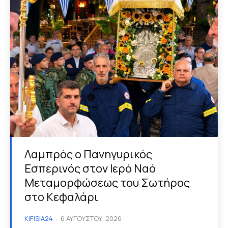
Λαμπρός ο Πανηγυρικός
Εσπερινός στον Ιερό Ναό
Μεταμορφώσεως του Σωτήρος
στο Κεφαλάρι
KIFISIA24
-
6 ΑΥΓΟΎΣΤΟΥ, 2026