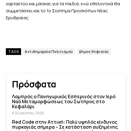
χαρταετού και μάσκας για τα παιδιά, ενώ εθελοντικά θα
συμμετάσχει και το 1ο Σύστημα Προσκόπων Νέας
Ερυθραίας.
TAGS
Αντιδημαρχία Πολιτισμού
Δήμος Κηφισιάς
Πρόσφατα
Λαμπρός ο Πανηγυρικός Εσπερινός στον Ιερό
Ναό Μεταμορφώσεως του Σωτήρος στο
Κεφαλάρι
6 Αυγούστου, 2026
Red Code στην Αττική: Πολύ υψηλός κίνδυνος
πυρκαγιάς σήμερα – Σε κατάσταση αυξημένης