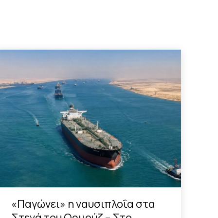
«Παγώνει» η ναυσιπλοΐα στα
Στενά του Ορμούζ – Στο