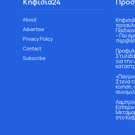
Κηφισιά24
Πρόσ
About
Κηφισιά
προαύλι
Advertise
Παιδικο
– Πιο ό
Privacy Policy
περιβάλ
Contact
Προφυλα
Στυλίδα
Subscribe
για την
καταστ
«Παγώνε
Στενά τ
κίνηση, 
συνομιλ
Λαμπρός
Εσπεριν
Μεταμο
στο Κεφ