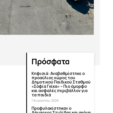
Πρόσφατα
Κηφισιά: Αναβαθμίστηκε ο
προαύλιος χώρος του
Δημοτικού Παιδικού Σταθμού
«Σοφία Γκίκα» – Πιο όμορφο
και ασφαλές περιβάλλον για
τα παιδιά
7 Αυγούστου, 2026
Προφυλακίστηκαν ο
Δήμαρχος Στυλίδας και ακόμη