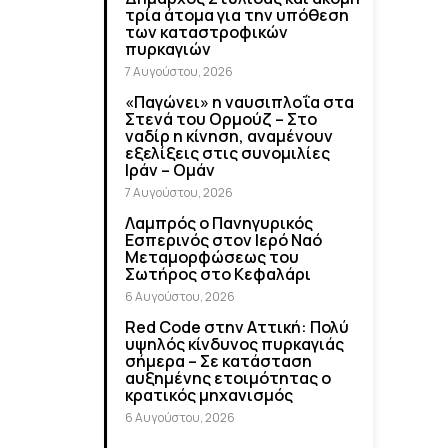
τρία άτομα για την υπόθεση
των καταστροφικών
πυρκαγιών
7 Αυγούστου, 2026
«Παγώνει» η ναυσιπλοΐα στα
Στενά του Ορμούζ – Στο
ναδίρ η κίνηση, αναμένουν
εξελίξεις στις συνομιλίες
Ιράν – Ομάν
7 Αυγούστου, 2026
Λαμπρός ο Πανηγυρικός
Εσπερινός στον Ιερό Ναό
Μεταμορφώσεως του
Σωτήρος στο Κεφαλάρι
6 Αυγούστου, 2026
Red Code στην Αττική: Πολύ
υψηλός κίνδυνος πυρκαγιάς
σήμερα – Σε κατάσταση
αυξημένης ετοιμότητας ο
κρατικός μηχανισμός
6 Αυγούστου, 2026