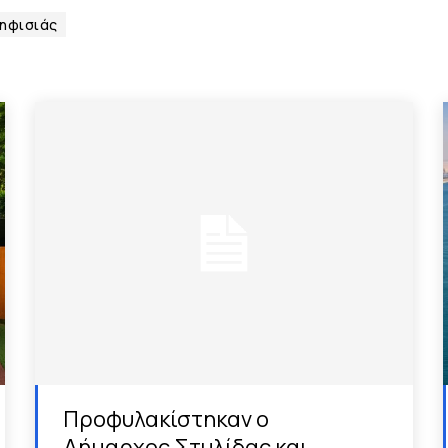
ηφισιάς
Προφυλακίστηκαν ο
Δήμαρχος Στυλίδας και