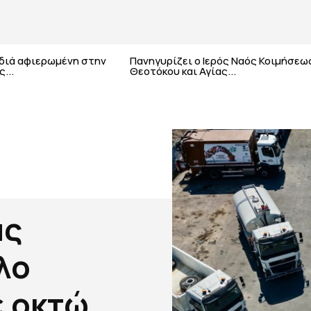
αδιά αφιερωμένη στην
Πανηγυρίζει ο Ιερός Ναός Κοιμήσεω
...
Θεοτόκου και Αγίας...
άς
λο
ε οκτώ