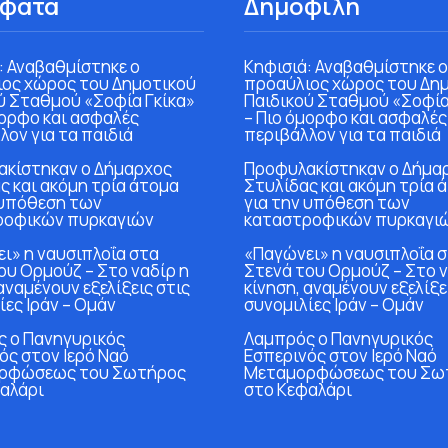
φατα
Δημοφιλή
: Αναβαθμίστηκε ο
Κηφισιά: Αναβαθμίστηκε ο
ος χώρος του Δημοτικού
προαύλιος χώρος του Δη
ύ Σταθμού «Σοφία Γκίκα»
Παιδικού Σταθμού «Σοφία
μορφο και ασφαλές
– Πιο όμορφο και ασφαλές
λον για τα παιδιά
περιβάλλον για τα παιδιά
κίστηκαν ο Δήμαρχος
Προφυλακίστηκαν ο Δήμα
ς και ακόμη τρία άτομα
Στυλίδας και ακόμη τρία 
 υπόθεση των
για την υπόθεση των
ροφικών πυρκαγιών
καταστροφικών πυρκαγι
ι» η ναυσιπλοΐα στα
«Παγώνει» η ναυσιπλοΐα 
ου Ορμούζ – Στο ναδίρ η
Στενά του Ορμούζ – Στο ν
αναμένουν εξελίξεις στις
κίνηση, αναμένουν εξελίξε
ίες Ιράν – Ομάν
συνομιλίες Ιράν – Ομάν
 ο Πανηγυρικός
Λαμπρός ο Πανηγυρικός
ός στον Ιερό Ναό
Εσπερινός στον Ιερό Ναό
ρφώσεως του Σωτήρος
Μεταμορφώσεως του Σω
αλάρι
στο Κεφαλάρι