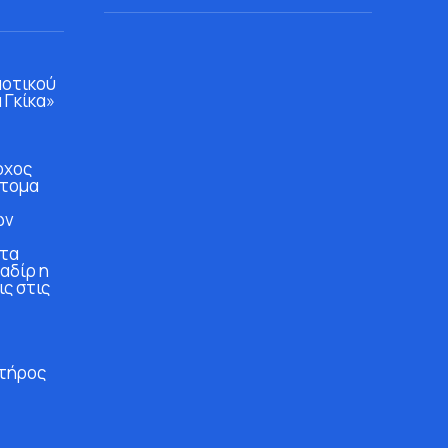
μοτικού
 Γκίκα»
ρχος
άτομα
ών
στα
αδίρ η
ις στις
τήρος