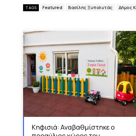
Featured
Βασίλης Ξυπολυτάς
Δήμος Κ
TAGS
Κηφισιά: Αναβαθμίστηκε ο
προαύλιος χώρος του