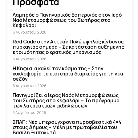
Πρόσφατα
Λαμπρός ο Πανηγυρικός Εσπερινός στον Ιερό
Ναό Μεταμορφώσεως του Σωτήρος στο
Κεφαλάρι
6 Αυγούστου, 2026
Red Code στην Αττική: Πολύ υψηλός κίνδυνος
πυρκαγιάς σήμερα – Σε κατάσταση αυξημένης
ετοιμότητας ο κρατικός μηχανισμός
6 Αυγούστου, 2026
Η Κηφισιά καλεί τον κόσμο της – Στην
κυκλοφορία τα εισιτήρια διαρκείας για τη νέα
σεζόν
6 Αυγούστου, 2026
Πανηγυρίζει ο Ιερός Ναός Μεταμορφώσεως
του Σωτήρος στο Κεφαλάρι – Το πρόγραμμα
των λατρευτικών εκδηλώσεων
5 Αυγούστου, 2026
ΣΠΑΠ: Νέα υπερσύγχρονα πυροσβεστικά 4×4
στους Δήμους – Μέλη με πρωτοβουλία του
Βασίλη Ξυπολυτά