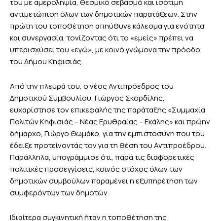
του με αμεροληψία, θεσμικό σεβασμό και ισότιμη
αντιμετώπιση όλων των δημοτικών παρατάξεων. Στην
πρώτη του τοποθέτηση απηύθυνε κάλεσμα για ενότητα
και συνεργασία, τονίζοντας ότι το «εμείς» πρέπει να
υπερισχύσει του «εγώ», με κοινό γνώμονα την πρόοδο
του Δήμου Κηφισιάς.
Από την πλευρά του, ο νέος Αντιπρόεδρος του
Δημοτικού Συμβουλίου, Γιώργος Σκορδίλης,
ευχαρίστησε τον επικεφαλής της παράταξης «Συμμαχία
Πολιτών Κηφισιάς – Νέας Ερυθραίας – Εκάλης» και πρώην
δήμαρχο, Γιώργο Θωμάκο, για την εμπιστοσύνη που του
έδειξε προτείνοντάς τον για τη θέση του Αντιπροέδρου.
Παράλληλα, υπογράμμισε ότι, παρά τις διαφορετικές
πολιτικές προσεγγίσεις, κοινός στόχος όλων των
δημοτικών συμβούλων παραμένει η εξυπηρέτηση των
συμφερόντων των δημοτών.
Ιδιαίτερα συγκινητική ήταν η τοποθέτηση της