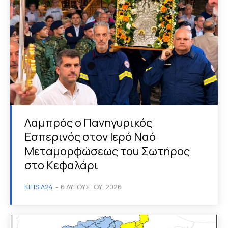
Λαμπρός ο Πανηγυρικός
Εσπερινός στον Ιερό Ναό
Μεταμορφώσεως του Σωτήρος
στο Κεφαλάρι
KIFISIA24
-
6 ΑΥΓΟΎΣΤΟΥ, 2026