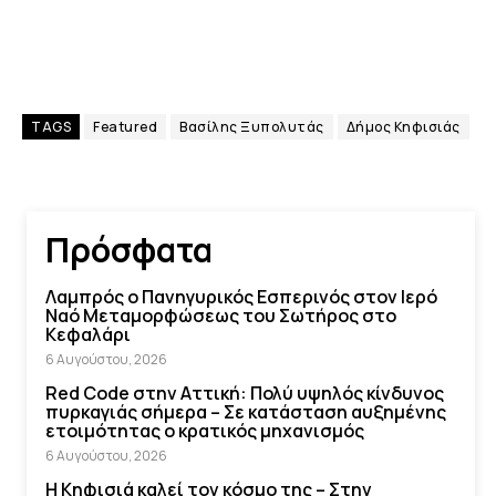
TAGS
Featured
Βασίλης Ξυπολυτάς
Δήμος Κηφισιάς
Πρόσφατα
Λαμπρός ο Πανηγυρικός Εσπερινός στον Ιερό
Ναό Μεταμορφώσεως του Σωτήρος στο
Κεφαλάρι
6 Αυγούστου, 2026
Red Code στην Αττική: Πολύ υψηλός κίνδυνος
πυρκαγιάς σήμερα – Σε κατάσταση αυξημένης
ετοιμότητας ο κρατικός μηχανισμός
6 Αυγούστου, 2026
Η Κηφισιά καλεί τον κόσμο της – Στην