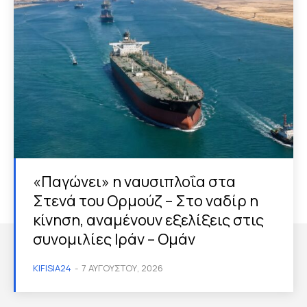
«Παγώνει» η ναυσιπλοΐα στα
Στενά του Ορμούζ – Στο ναδίρ η
κίνηση, αναμένουν εξελίξεις στις
συνομιλίες Ιράν – Ομάν
KIFISIA24
-
7 ΑΥΓΟΎΣΤΟΥ, 2026