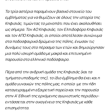
Τα τρία αστέρια παραμένουν βασικό στοιχείο του
εμβλήματος για να θυμίζουν σε όλους την ιστορία της
Κηφισιάς, τιμώντας το μονοπάτι που έχει ακολουθήσει
ως σήμερα. Τον ΑΟ Κηφισιάς, τον Ελπιδοφόρο Κηφισιάς
και τον ΑΠΟ Κηφισιάς, οι οποίοι αποτέλεσαν συνώνυμα
στα ποδοσφαιρικά δρώμενα της πόλης, ένωσαν τις
δυνάμεις τους στο πέρασμα των ετών και δημιούργησαν
μια πολύ ισχυρή ομάδα με μακρά και επιτυχημένη
παρουσία στο ελληνικό ποδόσφαιρο.
Πέρα από την ανδρική ομάδα της Κηφισιάς (και τα
τμήματα υποδομής της), το ίδιο έμβλημα θα έχει και η
ομάδα γυναικών της πόλης μας, η οποία -με την ήδη
καταγεγραμμένη εξαιρετική πορεία και την παρουσία
στην Α’ Εθνική της ερχόμενης αγωνιστικής περιόδου-
εντάσσεται στην οικογένεια της Κηφισιάς με κάθε
επισημότητα.