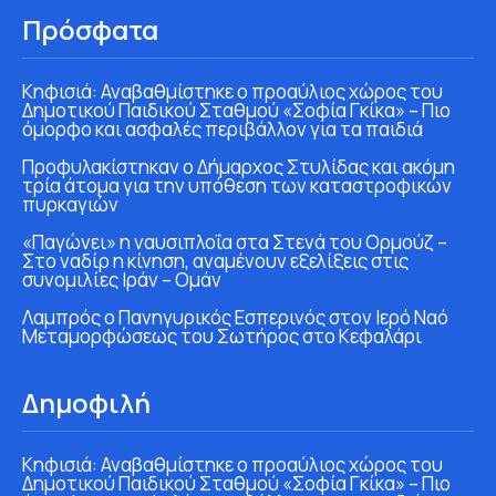
Πρόσφατα
Κηφισιά: Αναβαθμίστηκε ο προαύλιος χώρος του
Δημοτικού Παιδικού Σταθμού «Σοφία Γκίκα» – Πιο
όμορφο και ασφαλές περιβάλλον για τα παιδιά
Προφυλακίστηκαν ο Δήμαρχος Στυλίδας και ακόμη
τρία άτομα για την υπόθεση των καταστροφικών
πυρκαγιών
«Παγώνει» η ναυσιπλοΐα στα Στενά του Ορμούζ –
Στο ναδίρ η κίνηση, αναμένουν εξελίξεις στις
συνομιλίες Ιράν – Ομάν
Λαμπρός ο Πανηγυρικός Εσπερινός στον Ιερό Ναό
Μεταμορφώσεως του Σωτήρος στο Κεφαλάρι
Δημοφιλή
Κηφισιά: Αναβαθμίστηκε ο προαύλιος χώρος του
Δημοτικού Παιδικού Σταθμού «Σοφία Γκίκα» – Πιο