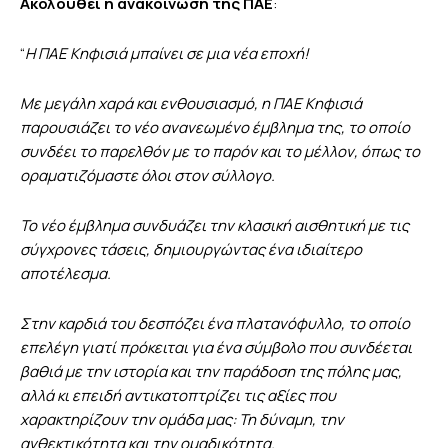
Ακολουθεί η ανακοίνωση της ΠΑΕ
:
“
Η ΠΑΕ Κηφισιά μπαίνει σε μια νέα εποχή!
Με μεγάλη χαρά και ενθουσιασμό, η ΠΑΕ Κηφισιά
παρουσιάζει το νέο ανανεωμένο έμβλημα της, το οποίο
συνδέει το παρελθόν με το παρόν και το μέλλον, όπως το
οραματιζόμαστε όλοι στον σύλλογο.
Το νέο έμβλημα συνδυάζει την κλασική αισθητική με τις
σύγχρονες τάσεις, δημιουργώντας ένα ιδιαίτερο
αποτέλεσμα.
Στην καρδιά του δεσπόζει ένα πλατανόφυλλο, το οποίο
επελέγη γιατί πρόκειται για ένα σύμβολο που συνδέεται
βαθιά με την ιστορία και την παράδοση της πόλης μας,
αλλά κι επειδή αντικατοπτρίζει τις αξίες που
χαρακτηρίζουν την ομάδα μας: Τη δύναμη, την
ανθεκτικότητα και την ομαδικότητα.