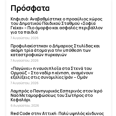
Πρόσφατα
Κηφισιά: Αναβαθμίστηκε ο προαύλιος χώρος
του Δημοτικού Παιδικού Σταθμού «Σοφία
Γκίκα» – Πιο όμορφο και ασφαλές περιβάλλον
για τα παιδιά
7 Αυγούστου, 2026
Προφυλακίστηκαν ο Δήμαρχος Στυλίδας και
ακόμη τρία άτομα για την υπόθεση των
καταστροφικών πυρκαγιών
7 Αυγούστου, 2026
«Παγώνει» η ναυσιπλοΐα στα Στενά του
Ορμούζ – Στο ναδίρ η κίνηση, αναμένουν
εξελίξεις στις συνομιλίες Ιράν – Ομάν
7 Αυγούστου, 2026
Λαμπρός ο Πανηγυρικός Εσπερινός στον Ιερό
Ναό Μεταμορφώσεως του Σωτήρος στο
Κεφαλάρι
6 Αυγούστου, 2026
Red Code στην Αττική: Πολύ υψηλός κίνδυνος