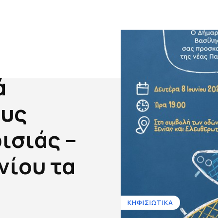
ά
ους
ισιάς –
νίου τα
ΚΗΦΙΣΙΩΤΙΚΑ