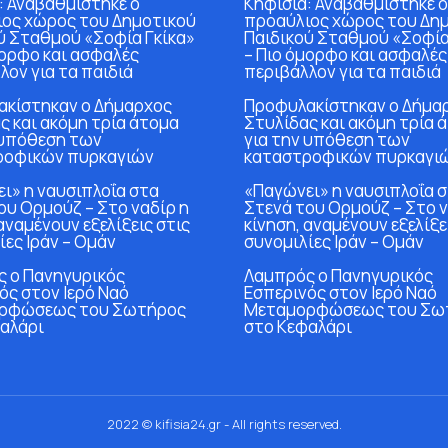
: Αναβαθμίστηκε ο
Κηφισιά: Αναβαθμίστηκε ο
ος χώρος του Δημοτικού
προαύλιος χώρος του Δη
ύ Σταθμού «Σοφία Γκίκα»
Παιδικού Σταθμού «Σοφία
μορφο και ασφαλές
– Πιο όμορφο και ασφαλές
λον για τα παιδιά
περιβάλλον για τα παιδιά
κίστηκαν ο Δήμαρχος
Προφυλακίστηκαν ο Δήμα
ς και ακόμη τρία άτομα
Στυλίδας και ακόμη τρία 
 υπόθεση των
για την υπόθεση των
ροφικών πυρκαγιών
καταστροφικών πυρκαγι
ι» η ναυσιπλοΐα στα
«Παγώνει» η ναυσιπλοΐα 
ου Ορμούζ – Στο ναδίρ η
Στενά του Ορμούζ – Στο ν
αναμένουν εξελίξεις στις
κίνηση, αναμένουν εξελίξε
ίες Ιράν – Ομάν
συνομιλίες Ιράν – Ομάν
 ο Πανηγυρικός
Λαμπρός ο Πανηγυρικός
ός στον Ιερό Ναό
Εσπερινός στον Ιερό Ναό
ρφώσεως του Σωτήρος
Μεταμορφώσεως του Σω
αλάρι
στο Κεφαλάρι
2022 © kifisia24.gr - All rights reserved.