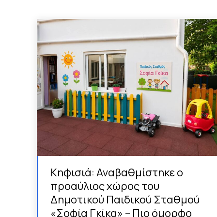
Κηφισιά: Αναβαθμίστηκε ο
προαύλιος χώρος του
Δημοτικού Παιδικού Σταθμού
«Σοφία Γκίκα» – Πιο όμορφο