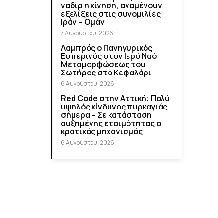
ναδίρ η κίνηση, αναμένουν
εξελίξεις στις συνομιλίες
Ιράν – Ομάν
7 Αυγούστου, 2026
Λαμπρός ο Πανηγυρικός
Εσπερινός στον Ιερό Ναό
Μεταμορφώσεως του
Σωτήρος στο Κεφαλάρι
6 Αυγούστου, 2026
Red Code στην Αττική: Πολύ
υψηλός κίνδυνος πυρκαγιάς
σήμερα – Σε κατάσταση
αυξημένης ετοιμότητας ο
κρατικός μηχανισμός
6 Αυγούστου, 2026