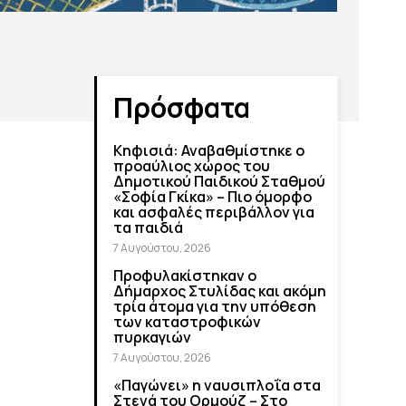
Πρόσφατα
Κηφισιά: Αναβαθμίστηκε ο
προαύλιος χώρος του
Δημοτικού Παιδικού Σταθμού
«Σοφία Γκίκα» – Πιο όμορφο
και ασφαλές περιβάλλον για
τα παιδιά
7 Αυγούστου, 2026
Προφυλακίστηκαν ο
Δήμαρχος Στυλίδας και ακόμη
τρία άτομα για την υπόθεση
των καταστροφικών
πυρκαγιών
7 Αυγούστου, 2026
«Παγώνει» η ναυσιπλοΐα στα
Στενά του Ορμούζ – Στο