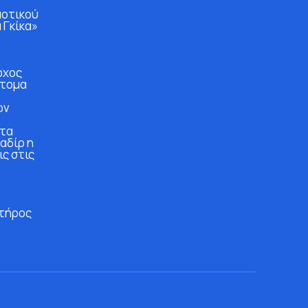
μοτικού
 Γκίκα»
ρχος
άτομα
ών
στα
αδίρ η
ις στις
τήρος