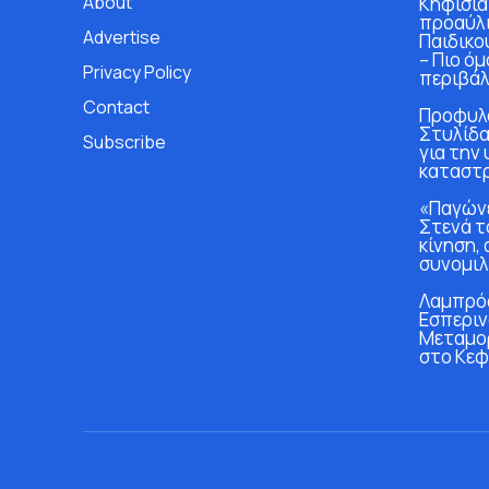
About
Κηφισιά
προαύλι
Advertise
Παιδικο
– Πιο ό
Privacy Policy
περιβάλ
Contact
Προφυλα
Στυλίδα
Subscribe
για την
καταστ
«Παγώνε
Στενά τ
κίνηση, 
συνομιλ
Λαμπρός
Εσπεριν
Μεταμο
στο Κεφ