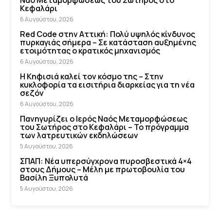
Ναό Μεταμορφώσεως του Σωτήρος στο
Κεφαλάρι
6 Αυγούστου, 2026
Red Code στην Αττική: Πολύ υψηλός κίνδυνος
πυρκαγιάς σήμερα – Σε κατάσταση αυξημένης
ετοιμότητας ο κρατικός μηχανισμός
6 Αυγούστου, 2026
Η Κηφισιά καλεί τον κόσμο της – Στην
κυκλοφορία τα εισιτήρια διαρκείας για τη νέα
σεζόν
6 Αυγούστου, 2026
Πανηγυρίζει ο Ιερός Ναός Μεταμορφώσεως
του Σωτήρος στο Κεφαλάρι – Το πρόγραμμα
των λατρευτικών εκδηλώσεων
5 Αυγούστου, 2026
ΣΠΑΠ: Νέα υπερσύγχρονα πυροσβεστικά 4×4
στους Δήμους – Μέλη με πρωτοβουλία του
Βασίλη Ξυπολυτά
5 Αυγούστου, 2026