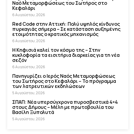
Ναό Μεταμορφώσεως του Σωτήρος στο
Κεφαλάρι
6 Αυγούστου, 2026
Red Code στην Αττική: Πολύ υψηλός κίνδυνος
πυρκαγιάς σήμερα – Σε κατάσταση αυξημένης
ετοιμότητας ο κρατικός μηχανισμός
6 Αυγούστου, 2026
Η Κηφισιά καλεί τον κόσμο της – Στην
κυκλοφορία τα εισιτήρια διαρκείας για τη νέα
σεζόν
6 Αυγούστου, 2026
Πανηγυρίζει ο Ιερός Ναός Μεταμορφώσεως
του Σωτήρος στο Κεφαλάρι – Το πρόγραμμα
των λατρευτικών εκδηλώσεων
5 Αυγούστου, 2026
ΣΠΑΠ: Νέα υπερσύγχρονα πυροσβεστικά 4×4
στους Δήμους – Μέλη με πρωτοβουλία του
Βασίλη Ξυπολυτά
5 Αυγούστου, 2026