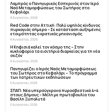
Λαμπρός ο Πανηγυρικός Εσπερινός στον Ιερό
Ναό Μεταμορφώσεως του Σωτήρος στο
Κεφαλάρι
6 Αυγούστου, 2026
Red Code στην Αττική: Πολύ υψηλός κίνδυνος
πυρκαγιάς σήμερα – Σε κατάσταση αυξημένης
ετοιμότητας ο κρατικός μηχανισμός
6 Αυγούστου, 2026
Η Κηφισιά καλεί τον κόσμο της – Στην
κυκλοφορία τα εισιτήρια διαρκείας για τη νέα
σεζόν
6 Αυγούστου, 2026
Πανηγυρίζει ο Ιερός Ναός Μεταμορφώσεως
του Σωτήρος στο Κεφαλάρι – Το πρόγραμμα
των λατρευτικών εκδηλώσεων
5 Αυγούστου, 2026
ΣΠΑΠ: Νέα υπερσύγχρονα πυροσβεστικά 4×4
στους Δήμους – Μέλη με πρωτοβουλία του
Βασίλη Ξυπολυτά
5 Αυγούστου, 2026