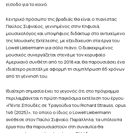
είσοδο για το κοινό.
Κεντρικό πρόσωπο της βραδιάς θα είναι ο πιανίστας
Παύλος Σιφναίος, γεννημένος στην Κηφισιά,
μουσικολόγος και υποψήφιος διδάκτωρ στο αντικείμενο
της Μουσικής Εκτέλεσης, με εξειδίκευση στα έργα του
Lowell Liebermann για σόλο πιάνο. Ο διακεκριμένος
μουσικός συνεργάζεται στενά με τον κορυφαίο
Αμερικανό συνθέτη από το 2018 και θα παρουσιάσει ένα
ιδιαίτερο ρεσιτάλ με αφορμή τη συμπλήρωση 65 χρόνων
από τη γέννησή του.
Ιδιαίτερη σημασία έχει το γεγονός ότι στο πρόγραμμα
περιλαμβάνεται η πρώτη παγκόσμια εκτέλεση του έργου
«Πέντε Σπουδές σε Τραγούδια του Richard Strauss, opus
146 (2025)», το οποίο ο ίδιος ο Lowell Liebermann
ανέθεσε στον Παύλο Σιφναίο. Παράλληλα, τα υπόλοιπα
έργα που θα παρουσιαστούν στη συναυλία θα