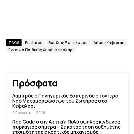
TAGS
Featured
Βασίλης Ξυπολυτάς
Δήμος Κηφισιάς
Εγκαίνια Παιδικής Χαράς Κεφαλάρι
Πρόσφατα
Λαμπρός ο Πανηγυρικός Εσπερινός στον Ιερό
Ναό Μεταμορφώσεως του Σωτήρος στο
Κεφαλάρι
6 Αυγούστου, 2026
Red Code στην Αττική: Πολύ υψηλός κίνδυνος
πυρκαγιάς σήμερα – Σε κατάσταση αυξημένης
ετοιμότητας ο κρατικός μηχανισμός