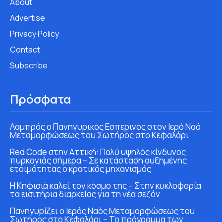
About
Advertise
Privacy Policy
Contact
Subscribe
Πρόσφατα
Λαμπρός ο Πανηγυρικός Εσπερινός στον Ιερό Ναό
Μεταμορφώσεως του Σωτήρος στο Κεφαλάρι
Red Code στην Αττική: Πολύ υψηλός κίνδυνος
πυρκαγιάς σήμερα – Σε κατάσταση αυξημένης
ετοιμότητας ο κρατικός μηχανισμός
Η Κηφισιά καλεί τον κόσμο της – Στην κυκλοφορία
τα εισιτήρια διαρκείας για τη νέα σεζόν
Πανηγυρίζει ο Ιερός Ναός Μεταμορφώσεως του
Σωτήρος στο Κεφαλάρι – Το πρόγραμμα των