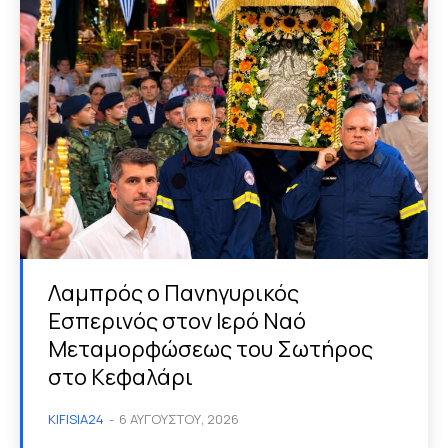
Λαμπρός ο Πανηγυρικός
Εσπερινός στον Ιερό Ναό
Μεταμορφώσεως του Σωτήρος
στο Κεφαλάρι
KIFISIA24
-
6 ΑΥΓΟΎΣΤΟΥ, 2026