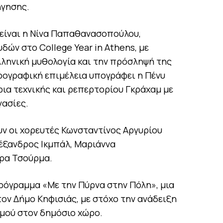
ήγησης.
είναι η Νίνα Παπαθανασοπούλου,
ών στο College Year in Athens, με
λληνική μυθολογία και την πρόσληψή της
ορογραφική επιμέλεια υπογράφει η Πένυ
ια τεχνικής και ρεπερτορίου Γκράχαμ με
γασίες.
ν οι χορευτές Κωνσταντίνος Αργυρίου
έξανδρος Ικμπάλ, Μαριάννα
ρα Τσούρμα.
ρόγραμμα «Με την Πύρνα στην Πόλη», μια
ον Δήμο Κηφισιάς, με στόχο την ανάδειξη
σμού στον δημόσιο χώρο.