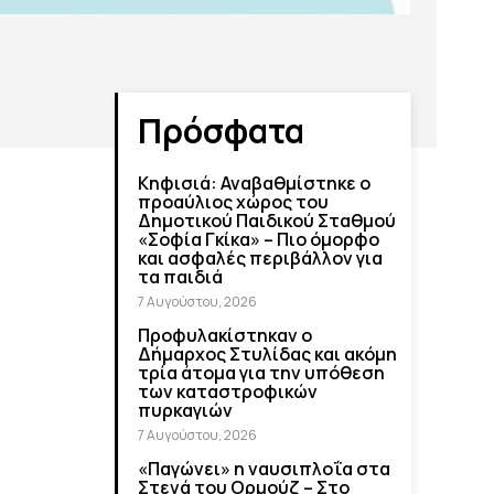
Πρόσφατα
Κηφισιά: Αναβαθμίστηκε ο
προαύλιος χώρος του
Δημοτικού Παιδικού Σταθμού
«Σοφία Γκίκα» – Πιο όμορφο
και ασφαλές περιβάλλον για
τα παιδιά
7 Αυγούστου, 2026
Προφυλακίστηκαν ο
Δήμαρχος Στυλίδας και ακόμη
τρία άτομα για την υπόθεση
των καταστροφικών
πυρκαγιών
7 Αυγούστου, 2026
«Παγώνει» η ναυσιπλοΐα στα
Στενά του Ορμούζ – Στο