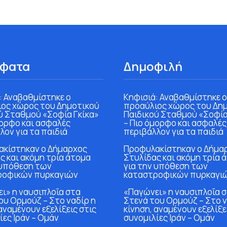
φατα
Δημοφιλή
: Αναβαθμίστηκε ο
Κηφισιά: Αναβαθμίστηκε ο
ος χώρος του Δημοτικού
προαύλιος χώρος του Δη
ύ Σταθμού «Σοφία Γκίκα»
Παιδικού Σταθμού «Σοφία
μορφο και ασφαλές
– Πιο όμορφο και ασφαλές
λον για τα παιδιά
περιβάλλον για τα παιδιά
κίστηκαν ο Δήμαρχος
Προφυλακίστηκαν ο Δήμα
ς και ακόμη τρία άτομα
Στυλίδας και ακόμη τρία 
 υπόθεση των
για την υπόθεση των
ροφικών πυρκαγιών
καταστροφικών πυρκαγι
ι» η ναυσιπλοΐα στα
«Παγώνει» η ναυσιπλοΐα 
ου Ορμούζ – Στο ναδίρ η
Στενά του Ορμούζ – Στο ν
αναμένουν εξελίξεις στις
κίνηση, αναμένουν εξελίξε
ίες Ιράν – Ομάν
συνομιλίες Ιράν – Ομάν